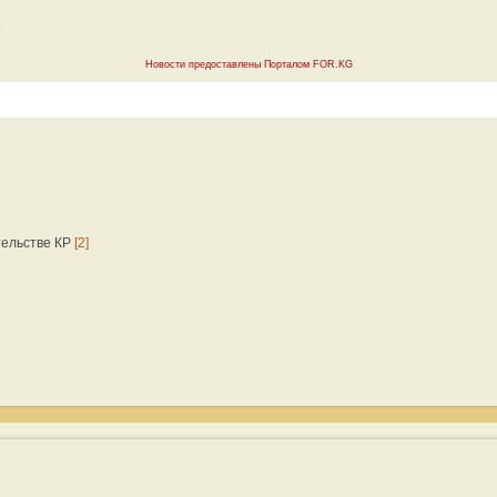
Новости предоставлены Порталом FOR.KG
тельстве КР
[2]