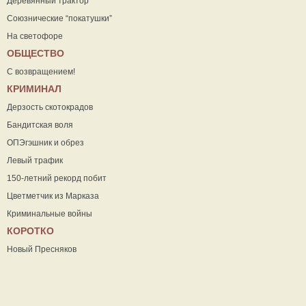
Деревянный трактор
Союзнические “покатушки”
На светофоре
ОБЩЕСТВО
С возвращением!
КРИМИНАЛ
Дерзость скотокрадов
Бандитская воля
ОПЭгэшник и обрез
Левый трафик
150-летний рекорд побит
Цветметчик из Марказа
Криминальные войны
КОРОТКО
Новый Пресняков