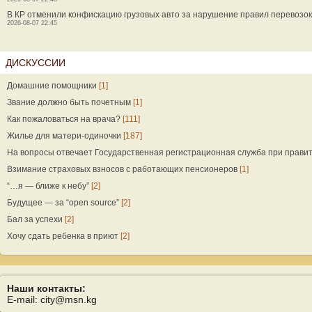
В КР отменили конфискацию грузовых авто за нарушение правил перевозок
2026-08-07 22:45
ДИСКУССИИ
Домашние помощники
[1]
Звание должно быть почетным
[1]
Как пожаловаться на врача?
[111]
Жилье для матери-одиночки
[187]
На вопросы отвечает Государственная регистрационная служба при прави
Взимание страховых взносов с работающих пенсионеров
[1]
“…я — ближе к небу”
[2]
Будущее — за “open source”
[2]
Бал за успехи
[2]
Хочу сдать ребенка в приют
[2]
Наши контакты:
E-mail: city@msn.kg