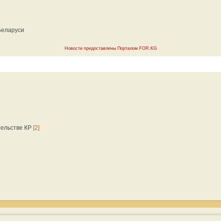
Беларуси
Новости предоставлены Порталом FOR.KG
тельстве КР
[2]