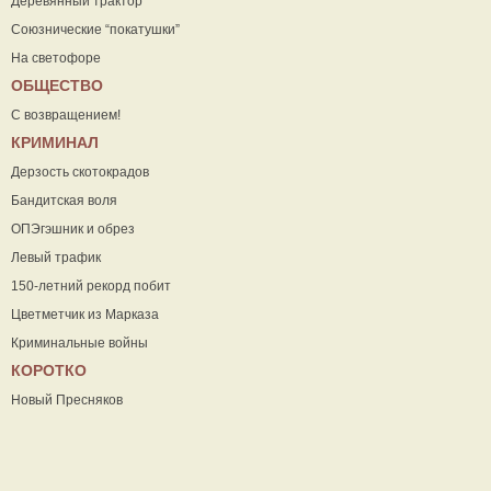
Деревянный трактор
Союзнические “покатушки”
На светофоре
ОБЩЕСТВО
С возвращением!
КРИМИНАЛ
Дерзость скотокрадов
Бандитская воля
ОПЭгэшник и обрез
Левый трафик
150-летний рекорд побит
Цветметчик из Марказа
Криминальные войны
КОРОТКО
Новый Пресняков