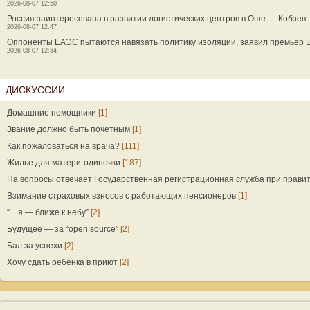
2026-08-07 12:50
Россия заинтересована в развитии логистических центров в Оше — Кобзев
2026-08-07 12:47
Оппоненты ЕАЭС пытаются навязать политику изоляции, заявил премьер 
2026-08-07 12:34
ДИСКУССИИ
Домашние помощники
[1]
Звание должно быть почетным
[1]
Как пожаловаться на врача?
[111]
Жилье для матери-одиночки
[187]
На вопросы отвечает Государственная регистрационная служба при прави
Взимание страховых взносов с работающих пенсионеров
[1]
“…я — ближе к небу”
[2]
Будущее — за “open source”
[2]
Бал за успехи
[2]
Хочу сдать ребенка в приют
[2]