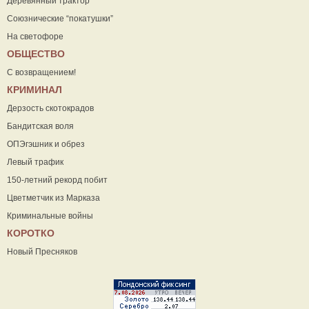
Деревянный трактор
Союзнические “покатушки”
На светофоре
ОБЩЕСТВО
С возвращением!
КРИМИНАЛ
Дерзость скотокрадов
Бандитская воля
ОПЭгэшник и обрез
Левый трафик
150-летний рекорд побит
Цветметчик из Марказа
Криминальные войны
КОРОТКО
Новый Пресняков