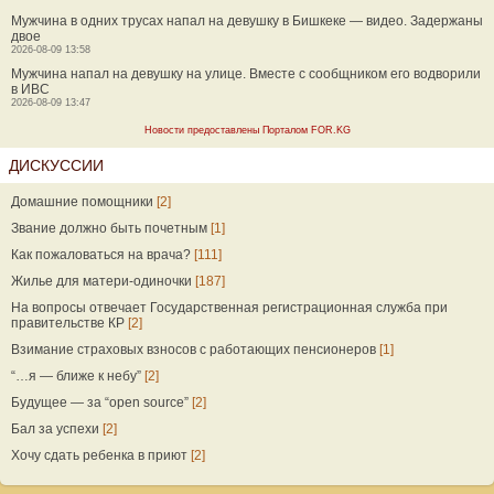
Мужчина в одних трусах напал на девушку в Бишкеке — видео. Задержаны
двое
2026-08-09 13:58
Мужчина напал на девушку на улице. Вместе с сообщником его водворили
в ИВС
2026-08-09 13:47
Новости предоставлены Порталом FOR.KG
ДИСКУССИИ
Домашние помощники
[2]
Звание должно быть почетным
[1]
Как пожаловаться на врача?
[111]
Жилье для матери-одиночки
[187]
На вопросы отвечает Государственная регистрационная служба при
правительстве КР
[2]
Взимание страховых взносов с работающих пенсионеров
[1]
“…я — ближе к небу”
[2]
Будущее — за “open source”
[2]
Бал за успехи
[2]
Хочу сдать ребенка в приют
[2]