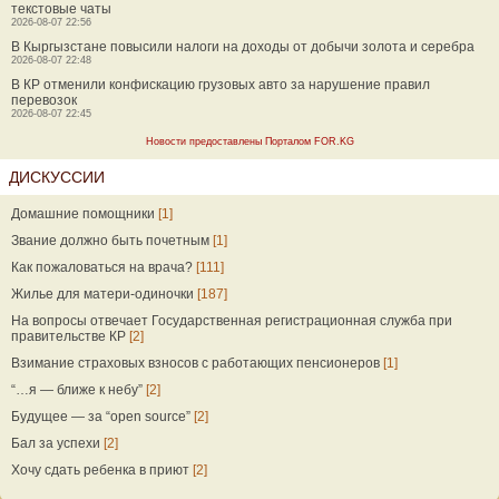
текстовые чаты
2026-08-07 22:56
В Кыргызстане повысили налоги на доходы от добычи золота и серебра
2026-08-07 22:48
В КР отменили конфискацию грузовых авто за нарушение правил
перевозок
2026-08-07 22:45
Новости предоставлены Порталом FOR.KG
ДИСКУССИИ
Домашние помощники
[1]
Звание должно быть почетным
[1]
Как пожаловаться на врача?
[111]
Жилье для матери-одиночки
[187]
На вопросы отвечает Государственная регистрационная служба при
правительстве КР
[2]
Взимание страховых взносов с работающих пенсионеров
[1]
“…я — ближе к небу”
[2]
Будущее — за “open source”
[2]
Бал за успехи
[2]
Хочу сдать ребенка в приют
[2]