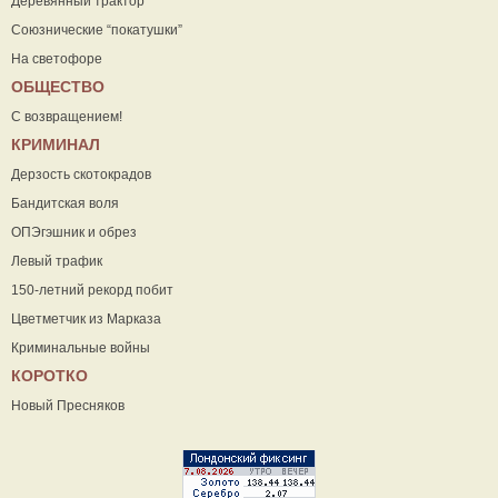
Деревянный трактор
Союзнические “покатушки”
На светофоре
ОБЩЕСТВО
С возвращением!
КРИМИНАЛ
Дерзость скотокрадов
Бандитская воля
ОПЭгэшник и обрез
Левый трафик
150-летний рекорд побит
Цветметчик из Марказа
Криминальные войны
КОРОТКО
Новый Пресняков