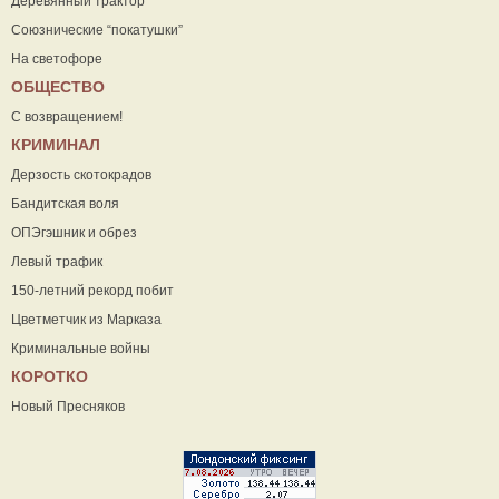
Деревянный трактор
Союзнические “покатушки”
На светофоре
ОБЩЕСТВО
С возвращением!
КРИМИНАЛ
Дерзость скотокрадов
Бандитская воля
ОПЭгэшник и обрез
Левый трафик
150-летний рекорд побит
Цветметчик из Марказа
Криминальные войны
КОРОТКО
Новый Пресняков