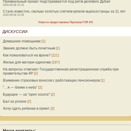
Премиальный прокат подстраивается под ритм делового Дубая
2026-08-08 22:32
Стало известно, сколько золотых слитков купили кыргызстанцы за 11 лет
2026-08-08 22:06
Новости предоставлены Порталом FOR.KG
ДИСКУССИИ
Домашние помощники
[1]
Звание должно быть почетным
[1]
Как пожаловаться на врача?
[111]
Жилье для матери-одиночки
[187]
На вопросы отвечает Государственная регистрационная служба при
правительстве КР
[2]
Взимание страховых взносов с работающих пенсионеров
[1]
“…я — ближе к небу”
[2]
Будущее — за “open source”
[2]
Бал за успехи
[2]
Хочу сдать ребенка в приют
[2]
Наши контакты: