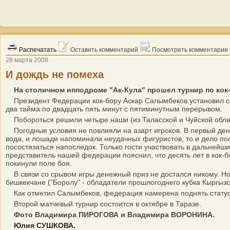
Распечатать
Оставить комментарий
Посмотреть комментарии
28 марта 2008
И дождь не помеха
На столичном ипподроме "Ак-Кула" прошел турнир по кок
Президент Федерации кок-бору Аскар Салымбеков установил сол
два тайма по двадцать пять минут с пятиминутным перерывом.
Побороться решили четыре наши (из Таласской и Чуйской облас
Погодные условия не повлияли на азарт игроков. В первый день
вода, и лошади напоминали неудачных фигуристов, то и дело пос
посостязаться напоследок. Только гости участвовать в дальнейш
представитель нашей федерации пояснил, что десять лет в кок-б
покинули поле боя.
В связи со срывом игры денежный приз не достался никому. Но 
бишкекчане ("Боролу" - обладатели прошлогоднего кубка Кыргызст
Как отметил Салымбеков, федерация намерена поднять статус ко
Второй матчевый турнир состоится в октябре в Таразе.
Фото Владимира ПИРОГОВА и Владимира ВОРОНИНА.
Юлия СУШКОВА.