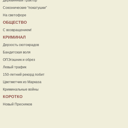
Деревянный трактор
Союзнические “покатушки”
На светофоре
ОБЩЕСТВО
С возвращением!
КРИМИНАЛ
Дерзость скотокрадов
Бандитская воля
ОПЭгэшник и обрез
Левый трафик
150-летний рекорд побит
Цветметчик из Марказа
Криминальные войны
КОРОТКО
Новый Пресняков