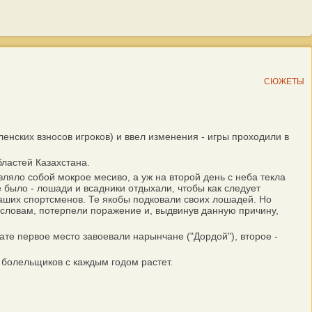
СЮЖЕТЫ
ских взносов игроков) и ввел изменения - игры проходили в
ластей Казахстана.
яло собой мокрое месиво, а уж на второй день с неба текла
 было - лошади и всадники отдыхали, чтобы как следует
наших спортсменов. Те якобы подковали своих лошадей. Но
о словам, потерпели поражение и, выдвинув данную причину,
те первое место завоевали нарынчане ("Дордой"), второе -
 болельщиков с каждым годом растет.