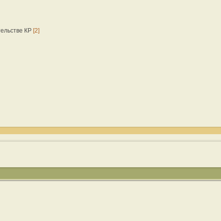
тельстве КР
[2]