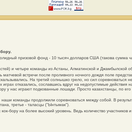
-бору.
идный призовой фонд - 10 тысяч долларов США (такова сумма член
тей) и четыре команды из Астаны, Алматинской и Джамбылской об
 матчевой встречи после проливного ночного дождя поле представл
кальзывались. На третий солнышко грело, но сил соревноваться не
их играх отказались, сославшись вдруг на недопустимые действия 
ору у нас играют подкованные лошади. Просто казахстанцы, по ег
наши команды продолжили соревноваться между собой. В результа
ана, третье - таласцы ("Ынтымак").
к-бору на более высокий уровень. Ведь количество участников и