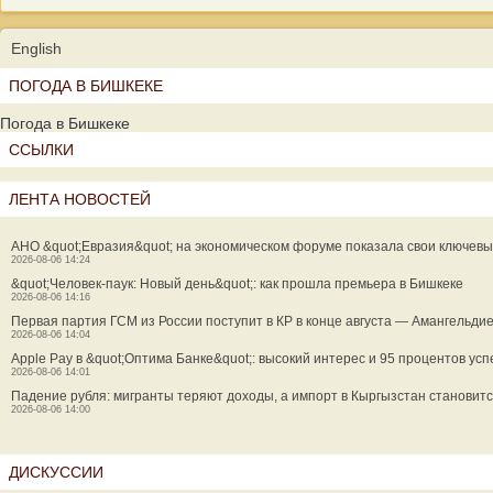
English
ПОГОДА В БИШКЕКЕ
Погода в Бишкеке
ССЫЛКИ
ЛЕНТА НОВОСТЕЙ
АНО &quot;Евразия&quot; на экономическом форуме показала свои ключевы
2026-08-06 14:24
&quot;Человек-паук: Новый день&quot;: как прошла премьера в Бишкеке
2026-08-06 14:16
Первая партия ГСМ из России поступит в КР в конце августа — Амангельди
2026-08-06 14:04
Apple Pay в &quot;Оптима Банке&quot;: высокий интерес и 95 процентов у
2026-08-06 14:01
Падение рубля: мигранты теряют доходы, а импорт в Кыргызстан становит
2026-08-06 14:00
ДИСКУССИИ