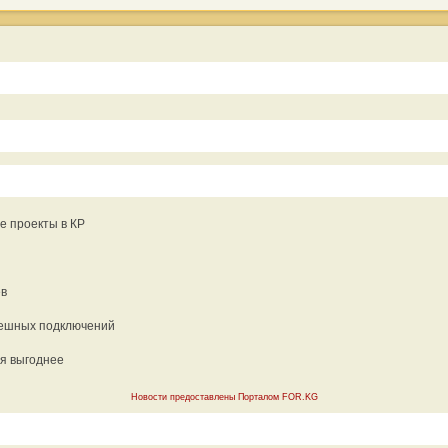
е проекты в КР
ев
спешных подключений
ся выгоднее
Новости предоставлены Порталом FOR.KG