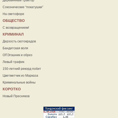
Деревянный трактор
Союзнические “покатушки”
На светофоре
ОБЩЕСТВО
С возвращением!
КРИМИНАЛ
Дерзость скотокрадов
Бандитская воля
ОПЭгэшник и обрез
Левый трафик
150-летний рекорд побит
Цветметчик из Марказа
Криминальные войны
КОРОТКО
Новый Пресняков