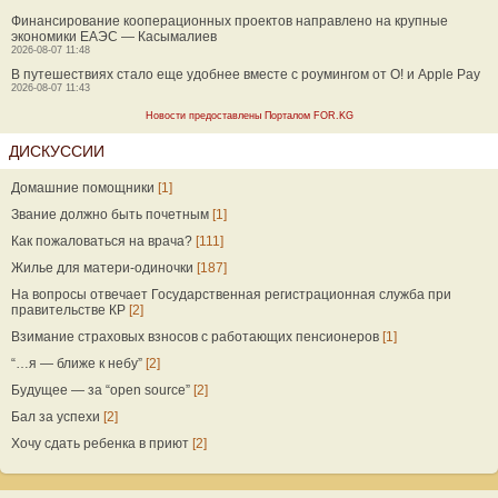
Финансирование кооперационных проектов направлено на крупные
экономики ЕАЭС — Касымалиев
2026-08-07 11:48
В путешествиях стало еще удобнее вместе с роумингом от О! и Apple Pay
2026-08-07 11:43
Новости предоставлены Порталом FOR.KG
ДИСКУССИИ
Домашние помощники
[1]
Звание должно быть почетным
[1]
Как пожаловаться на врача?
[111]
Жилье для матери-одиночки
[187]
На вопросы отвечает Государственная регистрационная служба при
правительстве КР
[2]
Взимание страховых взносов с работающих пенсионеров
[1]
“…я — ближе к небу”
[2]
Будущее — за “open source”
[2]
Бал за успехи
[2]
Хочу сдать ребенка в приют
[2]