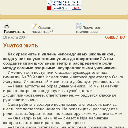
Оставить
Посмотреть
Распечатать
комментарий
комментарии
18 марта 2004
ОБЩЕСТВО
Учатся жить
Как урезонить и увлечь непоседливых школьников,
когда у них на уме только улица да сверстники? А вы
создайте свой школьный театр и распределите роли
между самыми озорными, неуправляемыми учениками.
Именно так и поступили классная руководительница
гимназии № 70 Хадия Исмагилова и актриса драмтеатра Ольга
Жигулева. Их школьный мини–театр действует уже шесть лет.
— Наши артисты не образцовые ученики. Но мы заметили:
играя в театре, они подтянулись в учебе, стали
дисциплинированнее, ответственнее, — радуется классная
руководительница.
Сами ребята в восторге после каждого спектакля, коих за
шесть лет поставлено немало. На репетициях, распределяя
роли, всяк выбирает героя, по характеру схожему с ним самим.
— Она капризная, как и я! — смеется Ира Харичкова,
которая на этот раз играет роль принцессы.
— После урока литературы, на котором я познакомила детей