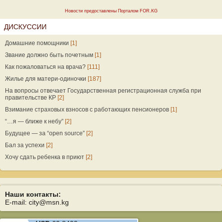
Новости предоставлены Порталом FOR.KG
ДИСКУССИИ
Домашние помощники
[1]
Звание должно быть почетным
[1]
Как пожаловаться на врача?
[111]
Жилье для матери-одиночки
[187]
На вопросы отвечает Государственная регистрационная служба при
правительстве КР
[2]
Взимание страховых взносов с работающих пенсионеров
[1]
“…я — ближе к небу”
[2]
Будущее — за “open source”
[2]
Бал за успехи
[2]
Хочу сдать ребенка в приют
[2]
Наши контакты:
E-mail: city@msn.kg