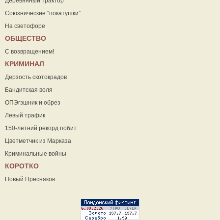
Деревянный трактор
Союзнические “покатушки”
На светофоре
ОБЩЕСТВО
С возвращением!
КРИМИНАЛ
Дерзость скотокрадов
Бандитская воля
ОПЭгэшник и обрез
Левый трафик
150-летний рекорд побит
Цветметчик из Марказа
Криминальные войны
КОРОТКО
Новый Пресняков