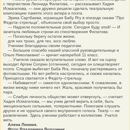
с творчеством Леонида Филатова, — рассказывает Хадия
Исмагилова, — они дружно решили сделать театральную
композицию памяти этого актера и поэта.
Эрика Сартбаева, играющая Бабу Ягу в эпизоде сказки “Про
Федота–стрельца”, объяснила свой выбор просто:
— Надоели положительные роли. Сегодня буду злой! — И
зачитала любимые строки из стихотворения Филатова:
— Поскольку берегу остаток жизни,
для них троих, для тех, кого люблю.
Ученики благодарны своим педагогам.
— Большое спасибо нашей классной руководительнице и
Ольге Николаевне! — кричит наперебой 11 класс.
… Учителя сказали вступительное слово. И вот на сцену
выходит Артем Соприн (отличник), сегодня он олицетворяет
поэта. Следом выбегает Баба Яга, поначалу растерявшись от
фотовспышки. Но вот ребята настроились, и сказка началась.
Принцесса сватается к Федоту–стрельцу.
— Набивается! — смеются одноклассники. К сожалению, в
жизни между ними ничего нет. Жаль, красивая получилась бы
пара.
— Слабую личность общество может отвергнуть, — считает
Хадия Исмагилова, — мы учим детей верить в себя, быть
эмоционально сильными, толерантными. Помогаем слушать
других и не чураться своего внутреннего голоса. Театр — не
развлечение. Здесь ученики работают в коллективе. Учатся
жить.
Алена Линник.
Фото Владимира Воронина.