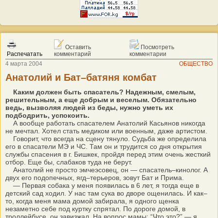
Оставить
Посмотреть
Распечатать
комментарий
комментарии
4 марта 2004
ОБЩЕСТВО
Анатолий и Бат–батяня комбат
Каким должен быть спасатель? Надежным, смелым,
решительным, а еще добрым и веселым. Обязательно
ведь, вызволяя людей из беды, нужно уметь их
подбодрить, успокоить.
А вообще работать спасателем Анатолий Касьянов никогда
не мечтал. Хотел стать медиком или военным, даже артистом.
Говорит, что всегда на сцену тянуло. Судьба же определила
его в спасатели МЭ и ЧС. Там он и трудится со дня открытия
службы спасения в г. Бишкек, пройдя перед этим очень жесткий
отбор. Еще бы, слабаков туда не берут.
Анатолий не просто эмчеэсовец, он — спасатель–кинолог. А
двух его подопечных, ягд–терьеров, зовут Бат и Прима.
— Первая собака у меня появилась в 6 лет, я тогда еще в
детский сад ходил. У нас там сука во дворе ощенилась. И как–
то, когда меня мама домой забирала, я одного щенка
незаметно себе под куртку спрятал. По дороге домой, в
троллейбусе, он завизжал. На вопрос мамы: “Что это?” — я