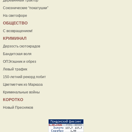
Деревянный трактор
Союзнические “покатушки”
На светофоре
ОБЩЕСТВО
С возвращением!
КРИМИНАЛ
Дерзость скотокрадов
Бандитская воля
ОПЭгэшник и обрез
Левый трафик
150-летний рекорд побит
Цветметчик из Марказа
Криминальные войны
КОРОТКО
Новый Пресняков