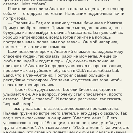
ответил: “Моя собака”.
Родители позволили Анатолию оставить щенка, и с тех пор
собаки — его друзья по жизни. Нынешним подопечным почти
по три года.
— Старший – Бат, его я купил у семьи беженцев с Кавказа,
Приму приобрел позже. Прима еще молодая, наивная, но в
будущем из нее выйдет отличный спасатель. Бат уже сейчас
хорошо натренирован, всегда готов прийти на помощь
пострадавшим и попавшим под завалы. Он мой напарник,
вместе — мы отличная команда.
Если позволяет время, Анатолий снимает на видеокамеру
спасение людей, так сказать, рабочие моменты. А еще он
любит лошадей и ходит в горы. Да, скучать ему точно не
приходится! Анатолий нередко участвовал в соревнованиях,
проводимых за рубежом, обучался в США на авиабазе Lak
Land, что в Сан–Антонио. Построил самый большой в
республике скалодром. Это такая искусственная гора, чтобы
спасатели тренировались.
— Проект был друга моего, Володи Киселева, строил я, —
улыбается он. А на вопрос, почему стал спасателем, просто
ответил: “Чтобы спасать!”. И историю рассказал, так сказать,
“черный юмор”.
— Был у нас как–то вызов, автодорожное происшествие.
Пьяный грузин во встречного влетел, и его дверью зажало. Так
вот, я его вытаскиваю, а он кричит: “Спасите меня!”. Я его
успокаиваю, говорю: “Вытащим, только не кричи, у тебя два
трупа в машине”. А он как завопит: “Убейте меня!”. Конечно, это
не смешно, это страшно, только чем он думал, садясь пьяным