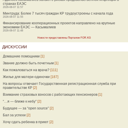
странах ЕАЭС
2026-08-07 11:57
Минтруда: Более 7 тысяч граждан КР трудоустроены с начала года
2026-08-07 11:55
Финансирование кооперационных проектов направлено на крупные
экономики ЕАЭС — Касымалиев
2026-08-07 11:48
Новости предоставлены Порталом FOR.KG
ДИСКУССИИ
Домашние помощники
[1]
Звание должно быть почетным
[1]
Как пожаловаться на врача?
[111]
Жилье для матери-одиночки
[187]
На вопросы отвечает Государственная регистрационная служба при
правительстве КР
[2]
Взимание страховых взносов с работающих пенсионеров
[1]
“…я — ближе к небу”
[2]
Будущее — за “open source”
[2]
Бал за успехи
[2]
Хочу сдать ребенка в приют
[2]