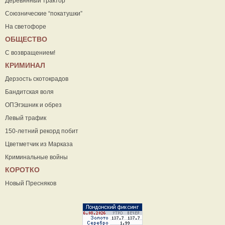
Деревянный трактор
Союзнические “покатушки”
На светофоре
ОБЩЕСТВО
С возвращением!
КРИМИНАЛ
Дерзость скотокрадов
Бандитская воля
ОПЭгэшник и обрез
Левый трафик
150-летний рекорд побит
Цветметчик из Марказа
Криминальные войны
КОРОТКО
Новый Пресняков