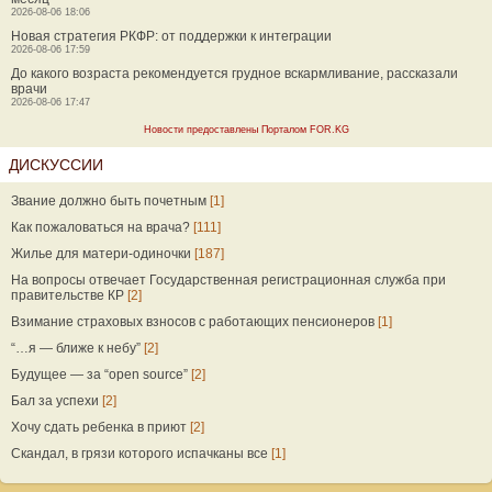
2026-08-06 18:06
Новая стратегия РКФР: от поддержки к интеграции
2026-08-06 17:59
До какого возраста рекомендуется грудное вскармливание, рассказали
врачи
2026-08-06 17:47
Новости предоставлены Порталом FOR.KG
ДИСКУССИИ
Звание должно быть почетным
[1]
Как пожаловаться на врача?
[111]
Жилье для матери-одиночки
[187]
На вопросы отвечает Государственная регистрационная служба при
правительстве КР
[2]
Взимание страховых взносов с работающих пенсионеров
[1]
“…я — ближе к небу”
[2]
Будущее — за “open source”
[2]
Бал за успехи
[2]
Хочу сдать ребенка в приют
[2]
Скандал, в грязи которого испачканы все
[1]