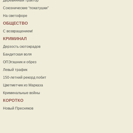
Деревянный трактор
Союзнические “покатушки”
На светофоре
ОБЩЕСТВО
С возвращением!
КРИМИНАЛ
Дерзость скотокрадов
Бандитская воля
ОПЭгэшник и обрез
Левый трафик
150-летний рекорд побит
Цветметчик из Марказа
Криминальные войны
КОРОТКО
Новый Пресняков