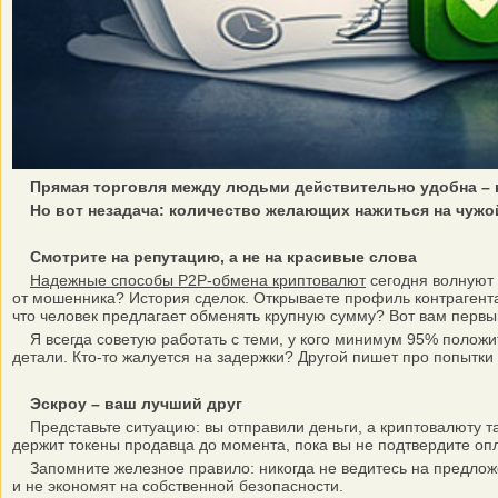
Прямая торговля между людьми действительно удобна – 
Но вот незадача: количество желающих нажиться на чужо
Смотрите на репутацию, а не на красивые слова
Надежные способы P2P-обмена криптовалют
сегодня волнуют 
от мошенника? История сделок. Открываете профиль контрагента
что человек предлагает обменять крупную сумму? Вот вам первы
Я всегда советую работать с теми, у кого минимум 95% положит
детали. Кто-то жалуется на задержки? Другой пишет про попытки
Эскроу – ваш лучший друг
Представьте ситуацию: вы отправили деньги, а криптовалюту та
держит токены продавца до момента, пока вы не подтвердите опл
Запомните железное правило: никогда не ведитесь на предлож
и не экономят на собственной безопасности.