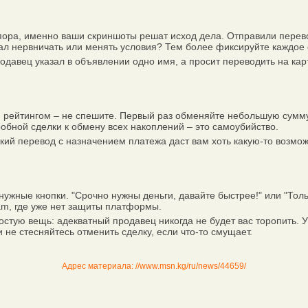
ора, именно ваши скриншоты решат исход дела. Отправили перево
чал нервничать или менять условия? Тем более фиксируйте каждое
вец указал в объявлении одно имя, а просит переводить на карту
ейтингом – не спешите. Первый раз обменяйте небольшую сумму, п
робной сделки к обмену всех накоплений – это самоубийство.
кий перевод с назначением платежа даст вам хоть какую-то возмо
жные кнопки. "Срочно нужны деньги, давайте быстрее!" или "Толь
am, где уже нет защиты платформы.
стую вещь: адекватный продавец никогда не будет вас торопить. 
и не стесняйтесь отменить сделку, если что-то смущает.
Адрес материала: //www.msn.kg/ru/news/44659/