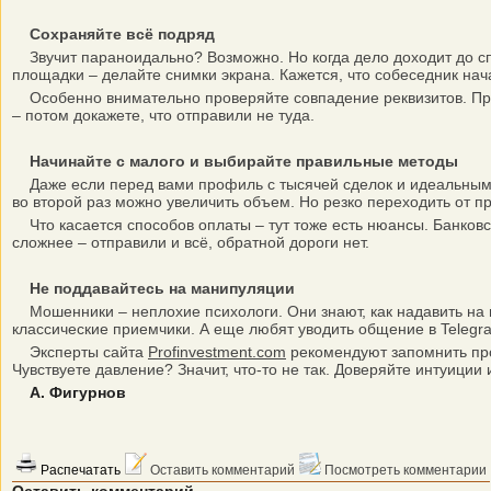
Сохраняйте всё подряд
Звучит параноидально? Возможно. Но когда дело доходит до сп
площадки – делайте снимки экрана. Кажется, что собеседник на
Особенно внимательно проверяйте совпадение реквизитов. Прода
– потом докажете, что отправили не туда.
Начинайте с малого и выбирайте правильные методы
Даже если перед вами профиль с тысячей сделок и идеальным р
во второй раз можно увеличить объем. Но резко переходить от п
Что касается способов оплаты – тут тоже есть нюансы. Банковс
сложнее – отправили и всё, обратной дороги нет.
Не поддавайтесь на манипуляции
Мошенники – неплохие психологи. Они знают, как надавить на ну
классические приемчики. А еще любят уводить общение в Telegr
Эксперты сайта
Profinvestment.com
рекомендуют запомнить про
Чувствуете давление? Значит, что-то не так. Доверяйте интуиции 
А. Фигурнов
Распечатать
Оставить комментарий
Посмотреть комментарии