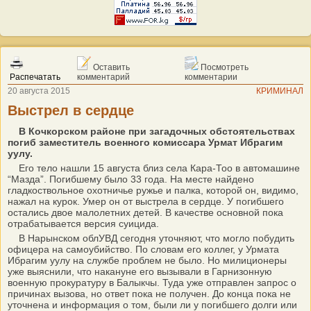
Оставить
Посмотреть
Распечатать
комментарий
комментарии
20 августа 2015
КРИМИНАЛ
Выстрел в сердце
В Кочкорском районе при загадочных обстоятельствах
погиб заместитель военного комиссара Урмат Ибрагим
уулу.
Его тело нашли 15 августа близ села Кара-Тоо в автомашине
“Мазда”. Погибшему было 33 года. На месте найдено
гладкоствольное охотничье ружье и палка, которой он, видимо,
нажал на курок. Умер он от выстрела в сердце. У погибшего
остались двое малолетних детей. В качестве основной пока
отрабатывается версия суицида.
В Нарынском облУВД сегодня уточняют, что могло побудить
офицера на самоубийство. По словам его коллег, у Урмата
Ибрагим уулу на службе проблем не было. Но милиционеры
уже выяснили, что накануне его вызывали в Гарнизонную
военную прокуратуру в Балыкчы. Туда уже отправлен запрос о
причинах вызова, но ответ пока не получен. До конца пока не
уточнена и информация о том, были ли у погибшего долги или