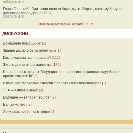
2026-08-09 11:16
Глава Генштаба Британии назвал &quot;жуткой&quot; систему бонусов
для операторов дронов ВСУ
2026-08-09 11:05
Новости предоставлены Порталом FOR.KG
ДИСКУССИИ
Домашние помощники
[1]
Звание должно быть почетным
[1]
Как пожаловаться на врача?
[111]
Жилье для матери-одиночки
[187]
На вопросы отвечает Государственная регистрационная служба при
правительстве КР
[2]
Взимание страховых взносов с работающих пенсионеров
[1]
“…я — ближе к небу”
[2]
Будущее — за “open source”
[2]
Бал за успехи
[2]
Хочу сдать ребенка в приют
[2]