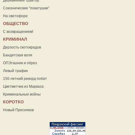
Деревянный трактор
Союзнические “покатушки”
На светофоре
ОБЩЕСТВО
С возвращением!
КРИМИНАЛ
Дерзость скотокрадов
Бандитская воля
ОПЭгэшник и обрез
Левый трафик
150-летний рекорд побит
Цветметчик из Марказа
Криминальные войны
КОРОТКО
Новый Пресняков