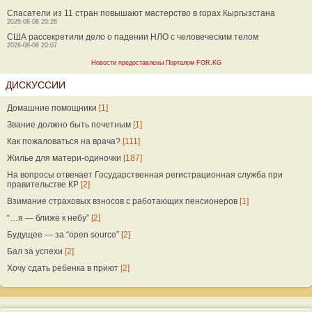
Спасатели из 11 стран повышают мастерство в горах Кыргызстана
2026-08-08 20:26
США рассекретили дело о падении НЛО с человеческим телом
2026-08-08 20:07
Новости предоставлены Порталом FOR.KG
ДИСКУССИИ
Домашние помощники
[1]
Звание должно быть почетным
[1]
Как пожаловаться на врача?
[111]
Жилье для матери-одиночки
[187]
На вопросы отвечает Государственная регистрационная служба при
правительстве КР
[2]
Взимание страховых взносов с работающих пенсионеров
[1]
“…я — ближе к небу”
[2]
Будущее — за “open source”
[2]
Бал за успехи
[2]
Хочу сдать ребенка в приют
[2]