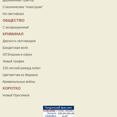
Деревянный трактор
Союзнические “покатушки”
На светофоре
ОБЩЕСТВО
С возвращением!
КРИМИНАЛ
Дерзость скотокрадов
Бандитская воля
ОПЭгэшник и обрез
Левый трафик
150-летний рекорд побит
Цветметчик из Марказа
Криминальные войны
КОРОТКО
Новый Пресняков