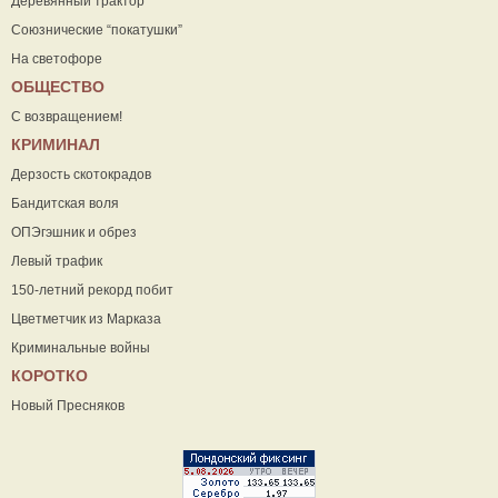
Деревянный трактор
Союзнические “покатушки”
На светофоре
ОБЩЕСТВО
С возвращением!
КРИМИНАЛ
Дерзость скотокрадов
Бандитская воля
ОПЭгэшник и обрез
Левый трафик
150-летний рекорд побит
Цветметчик из Марказа
Криминальные войны
КОРОТКО
Новый Пресняков