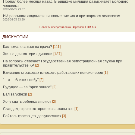
Пропал более месяца назад. В Бишкеке милиция разыскивает молодого
человека
2026-08-05 23:37
ИИ рассылал людям фишинговые письма и притворялся человеком
2026-08-05 23:20
Новости предоставлены Порталом FOR.KG
ДИСКУССИИ
Как пожаловаться на врача?
[111]
Жилье для матери-одиночки
[187]
На вопросы отвечает Государственная регистрационная служба при
правительстве КР
[2]
Взимание страховых взносов с работающих пенсионеров
[1]
“…я — ближе к небу”
[2]
Будущее — за “open source”
[2]
Бал за успехи
[2]
Хочу сдать ребенка в приют
[2]
Скандал, в грязи которого испачканы все
[1]
Бойтесь красавцев, дев уносящих
[3]