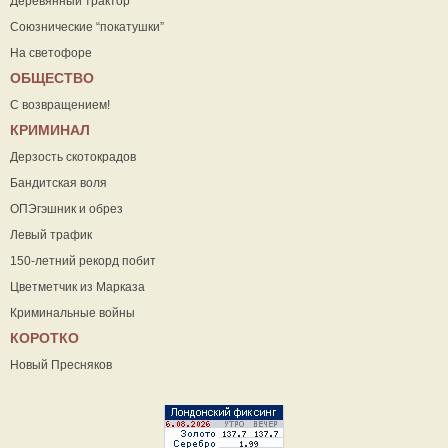
Деревянный трактор
Союзнические “покатушки”
На светофоре
ОБЩЕСТВО
С возвращением!
КРИМИНАЛ
Дерзость скотокрадов
Бандитская воля
ОПЭгэшник и обрез
Левый трафик
150-летний рекорд побит
Цветметчик из Марказа
Криминальные войны
КОРОТКО
Новый Пресняков