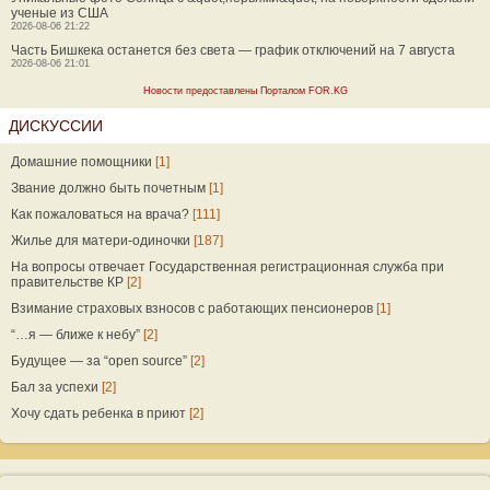
ученые из США
2026-08-06 21:22
Часть Бишкека останется без света — график отключений на 7 августа
2026-08-06 21:01
Новости предоставлены Порталом FOR.KG
ДИСКУССИИ
Домашние помощники
[1]
Звание должно быть почетным
[1]
Как пожаловаться на врача?
[111]
Жилье для матери-одиночки
[187]
На вопросы отвечает Государственная регистрационная служба при
правительстве КР
[2]
Взимание страховых взносов с работающих пенсионеров
[1]
“…я — ближе к небу”
[2]
Будущее — за “open source”
[2]
Бал за успехи
[2]
Хочу сдать ребенка в приют
[2]