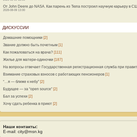
От John Deere до NASA. Как парень из Тюпа построил научную карьеру в С
2026-08-09 13:00
ДИСКУССИИ
Домашние помощники
[2]
Звание должно быть почетным
[1]
Как пожаловаться на врача?
[111]
Жилье для матери-одиночки
[187]
На вопросы отвечает Государственная регистрационная служба при прави
Взимание страховых взносов с работающих пенсионеров
[1]
“…я — ближе к небу”
[2]
Будущее — за “open source”
[2]
Бал за успехи
[2]
Хочу сдать ребенка в приют
[2]
Наши контакты:
E-mail: city@msn.kg