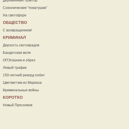
Деревянный трактор
Союзнические “покатушки”
На светофоре
ОБЩЕСТВО
С возвращением!
КРИМИНАЛ
Дерзость скотокрадов
Бандитская воля
ОПЭгэшник и обрез
Левый трафик
150-летний рекорд побит
Цветметчик из Марказа
Криминальные войны
КОРОТКО
Новый Пресняков