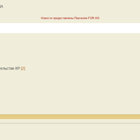
ША
Новости предоставлены Порталом FOR.KG
тельстве КР
[2]