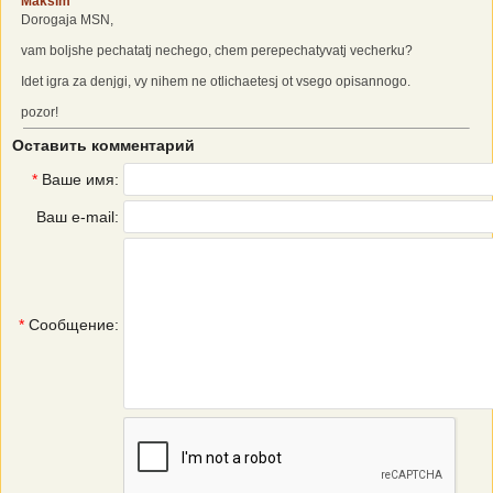
Maksim
Dorogaja MSN,
vam boljshe pechatatj nechego, chem perepechatyvatj vecherku?
Idet igra za denjgi, vy nihem ne otlichaetesj ot vsego opisannogo.
pozor!
Оставить комментарий
*
Ваше имя:
Ваш e-mail:
*
Сообщение: