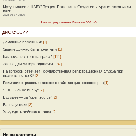
2026-08-07 18:30
Мусульманское НАТО? Турция, Пакистан и Саудовская Аравия заключили
пакт
2026-08-07 18:29
Новости предоставлены Порталом FOR.KG
ДИСКУССИИ
Домашние помощники
[1]
Звание должно быть почетным
[1]
Как пожаловаться на врача?
[111]
Жилье для матери-одиночки
[187]
На вопросы отвечает Государственная регистрационная служба при
правительстве КР
[2]
Взимание страховых взносов с работающих пенсионеров
[1]
“…я — ближе к небу”
[2]
Будущее — за “open source”
[2]
Бал за успехи
[2]
Хочу сдать ребенка в приют
[2]
Наши контакты: