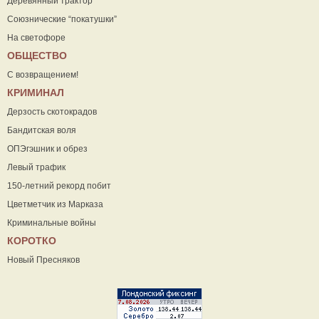
Деревянный трактор
Союзнические “покатушки”
На светофоре
ОБЩЕСТВО
С возвращением!
КРИМИНАЛ
Дерзость скотокрадов
Бандитская воля
ОПЭгэшник и обрез
Левый трафик
150-летний рекорд побит
Цветметчик из Марказа
Криминальные войны
КОРОТКО
Новый Пресняков