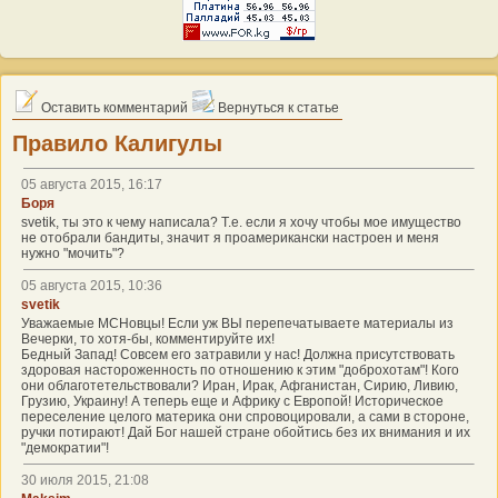
Оставить комментарий
Вернуться к статье
Правило Калигулы
05 августа 2015, 16:17
Боря
svetik, ты это к чему написала? Т.е. если я хочу чтобы мое имущество
не отобрали бандиты, значит я проамерикански настроен и меня
нужно "мочить"?
05 августа 2015, 10:36
svetik
Уважаемые МСНовцы! Если уж ВЫ перепечатываете материалы из
Вечерки, то хотя-бы, комментируйте их!
Бедный Запад! Совсем его затравили у нас! Должна присутствовать
здоровая настороженность по отношению к этим "доброхотам"! Кого
они облаготетельствовали? Иран, Ирак, Афганистан, Сирию, Ливию,
Грузию, Украину! А теперь еще и Африку с Европой! Историческое
переселение целого материка они спровоцировали, а сами в стороне,
ручки потирают! Дай Бог нашей стране обойтись без их внимания и их
"демократии"!
30 июля 2015, 21:08