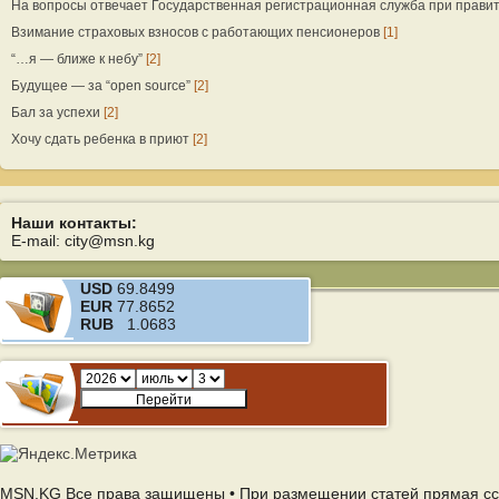
На вопросы отвечает Государственная регистрационная служба при прави
Взимание страховых взносов с работающих пенсионеров
[1]
“…я — ближе к небу”
[2]
Будущее — за “open source”
[2]
Бал за успехи
[2]
Хочу сдать ребенка в приют
[2]
Наши контакты:
E-mail: city@msn.kg
USD
69.8499
EUR
77.8652
RUB
1.0683
MSN.KG Все права защищены • При размещении статей прямая сс