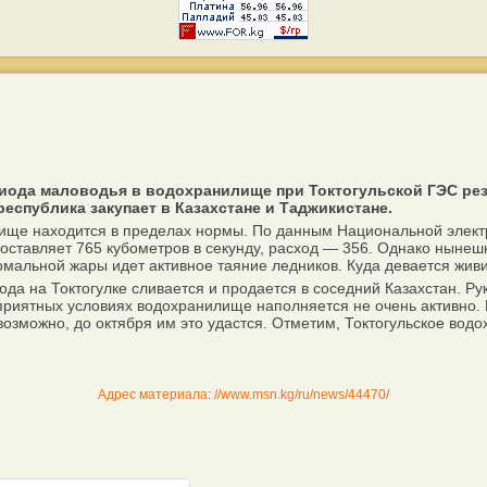
иода маловодья в водохранилище при Токтогульской ГЭС резк
спублика закупает в Казахстане и Таджикистане.
ще находится в пределах нормы. По данным Национальной электри
оставляет 765 кубометров в секунду, расход — 356. Однако нынеш
номальной жары идет активное таяние ледников. Куда девается жив
 на Токтогулке сливается и продается в соседний Казахстан. Руко
риятных условиях водохранилище наполняется не очень активно. В
возможно, до октября им это удастся. Отметим, Токтогульское во
Адрес материала: //www.msn.kg/ru/news/44470/