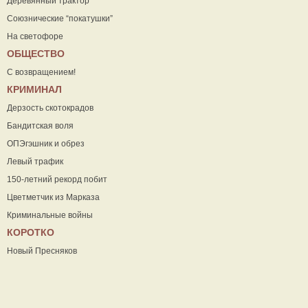
Деревянный трактор
Союзнические “покатушки”
На светофоре
ОБЩЕСТВО
С возвращением!
КРИМИНАЛ
Дерзость скотокрадов
Бандитская воля
ОПЭгэшник и обрез
Левый трафик
150-летний рекорд побит
Цветметчик из Марказа
Криминальные войны
КОРОТКО
Новый Пресняков