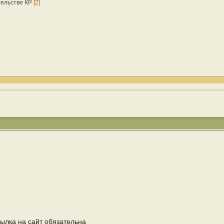
тельстве КР
[2]
ылка на сайт обязательна