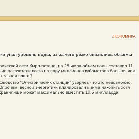
ЭКОНОМИКА
о упал уровень воды, из-за чего резко снизились объемы
ческой сети Кыргызстана, на 28 июля объем воды составил 11
ние показатели всего на пару миллионов кубометров больше, чем
ительная влага?
водство “Электрических станций” уверяет, что это невозможно.
прочем, весной энергетики планировали к зиме накопить хотя
дохранилище может максимально вместить 19,5 миллиарда