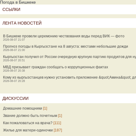
Погода в Бишкеке
ССЫЛКИ
ЛЕНТА НОВОСТЕЙ
В Бишкеке провели церемонию чествования воды перед ВИК — фото
2026-08-07 21:07
Прогноз погоды в Кыргызстане на 8 августа: местами небольшие дожди
2026-08-07 21:00
Кыргызстан получил от России очередную крупную партию продуктов для 
2026-08-07 20:51
МВД призывает граждан сообщать о коррупционных фактах
2026-08-07 20:38
Кому из кыргызстанцев нужно установить приложение &quot;Амина&quot; дл
2026-08-07 20:28
ДИСКУССИИ
Домашние помощники
[1]
Звание должно быть почетным
[1]
Как пожаловаться на врача?
[111]
Жилье для матери-одиночки
[187]