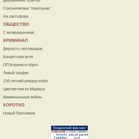
Деревянный трактор
Союзнические “покатушки”
На светофоре
ОБЩЕСТВО
С возвращением!
КРИМИНАЛ
Дерзость скотокрадов
Бандитская воля
ОПЭгэшник и обрез
Левый трафик
150-летний рекорд побит
Цветметчик из Марказа
Криминальные войны
КОРОТКО
Новый Пресняков