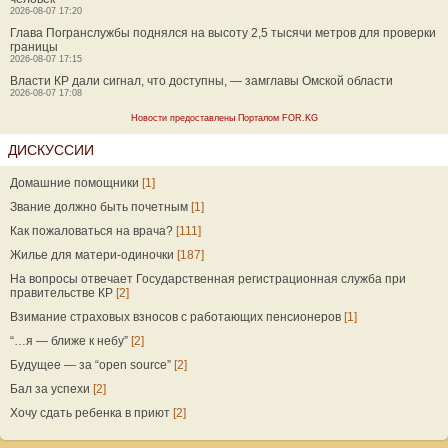
2026-08-07 17:20
Глава Погранслужбы поднялся на высоту 2,5 тысячи метров для проверки
границы
2026-08-07 17:15
Власти КР дали сигнал, что доступны, — замглавы Омской области
2026-08-07 17:08
Новости предоставлены Порталом FOR.KG
ДИСКУССИИ
Домашние помощники
[1]
Звание должно быть почетным
[1]
Как пожаловаться на врача?
[111]
Жилье для матери-одиночки
[187]
На вопросы отвечает Государственная регистрационная служба при
правительстве КР
[2]
Взимание страховых взносов с работающих пенсионеров
[1]
“…я — ближе к небу”
[2]
Будущее — за “open source”
[2]
Бал за успехи
[2]
Хочу сдать ребенка в приют
[2]