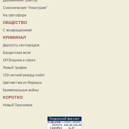
Деревянный трактор
Союзнические “покатушки”
На светофоре
ОБЩЕСТВО
С возвращением!
КРИМИНАЛ
Дерзость скотокрадов
Бандитская воля
ОПЭгэшник и обрез
Левый трафик
150-летний рекорд побит
Цветметчик из Марказа
Криминальные войны
КОРОТКО
Новый Пресняков