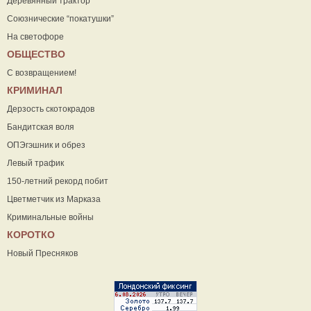
Деревянный трактор
Союзнические “покатушки”
На светофоре
ОБЩЕСТВО
С возвращением!
КРИМИНАЛ
Дерзость скотокрадов
Бандитская воля
ОПЭгэшник и обрез
Левый трафик
150-летний рекорд побит
Цветметчик из Марказа
Криминальные войны
КОРОТКО
Новый Пресняков