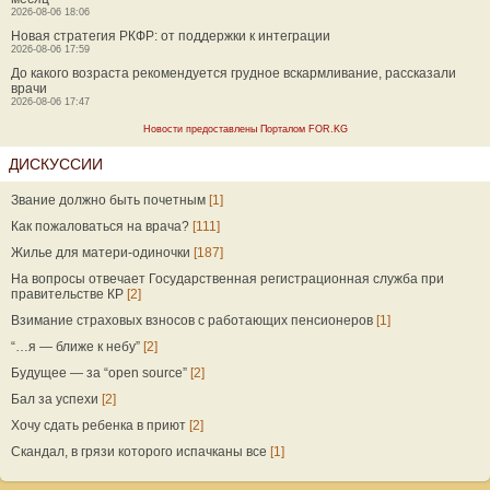
2026-08-06 18:06
Новая стратегия РКФР: от поддержки к интеграции
2026-08-06 17:59
До какого возраста рекомендуется грудное вскармливание, рассказали
врачи
2026-08-06 17:47
Новости предоставлены Порталом FOR.KG
ДИСКУССИИ
Звание должно быть почетным
[1]
Как пожаловаться на врача?
[111]
Жилье для матери-одиночки
[187]
На вопросы отвечает Государственная регистрационная служба при
правительстве КР
[2]
Взимание страховых взносов с работающих пенсионеров
[1]
“…я — ближе к небу”
[2]
Будущее — за “open source”
[2]
Бал за успехи
[2]
Хочу сдать ребенка в приют
[2]
Скандал, в грязи которого испачканы все
[1]