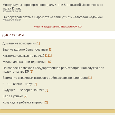
Минкультуры опровергло передачу 4-го и 5-го этажей Исторического
музея Китаю
2026-08-08 09:31
Экспортерам скота в Кыргызстане спишут 97% налоговой недоимки
2026-08-08 09:30
Новости предоставлены Порталом FOR.KG
ДИСКУССИИ
Домашние помощники
[1]
Звание должно быть почетным
[1]
Как пожаловаться на врача?
[111]
Жилье для матери-одиночки
[187]
На вопросы отвечает Государственная регистрационная служба при
правительстве КР
[2]
Взимание страховых взносов с работающих пенсионеров
[1]
“…я — ближе к небу”
[2]
Будущее — за “open source”
[2]
Бал за успехи
[2]
Хочу сдать ребенка в приют
[2]