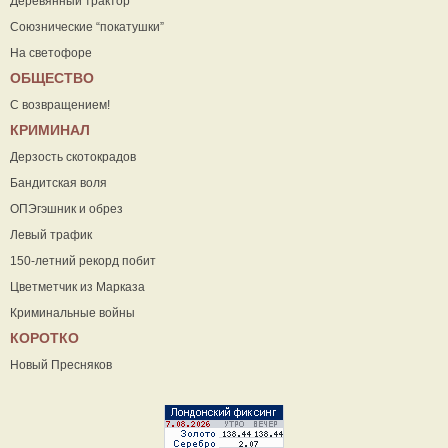
Деревянный трактор
Союзнические “покатушки”
На светофоре
ОБЩЕСТВО
С возвращением!
КРИМИНАЛ
Дерзость скотокрадов
Бандитская воля
ОПЭгэшник и обрез
Левый трафик
150-летний рекорд побит
Цветметчик из Марказа
Криминальные войны
КОРОТКО
Новый Пресняков