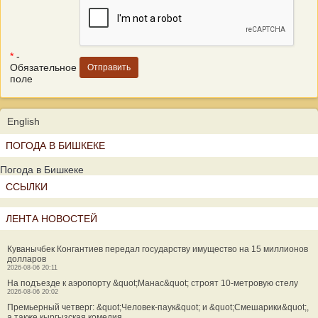
*
-
Обязательное
поле
English
ПОГОДА В БИШКЕКЕ
Погода в Бишкеке
ССЫЛКИ
ЛЕНТА НОВОСТЕЙ
Куванычбек Конгантиев передал государству имущество на 15 миллионов
долларов
2026-08-06 20:11
На подъезде к аэропорту &quot;Манас&quot; строят 10-метровую стелу
2026-08-06 20:02
Премьерный четверг: &quot;Человек-паук&quot; и &quot;Смешарики&quot;,
а также кыргызская комедия