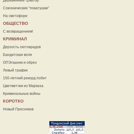
Деревянный трактор
Союзнические “покатушки”
На светофоре
ОБЩЕСТВО
С возвращением!
КРИМИНАЛ
Дерзость скотокрадов
Бандитская воля
ОПЭгэшник и обрез
Левый трафик
150-летний рекорд побит
Цветметчик из Марказа
Криминальные войны
КОРОТКО
Новый Пресняков