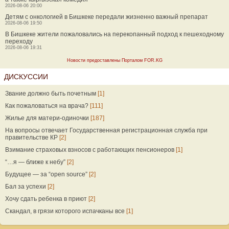
2026-08-06 20:00
Детям с онкологией в Бишкеке передали жизненно важный препарат
2026-08-06 19:50
В Бишкеке жители пожаловались на перекопанный подход к пешеходному
переходу
2026-08-06 19:31
Новости предоставлены Порталом FOR.KG
ДИСКУССИИ
Звание должно быть почетным
[1]
Как пожаловаться на врача?
[111]
Жилье для матери-одиночки
[187]
На вопросы отвечает Государственная регистрационная служба при
правительстве КР
[2]
Взимание страховых взносов с работающих пенсионеров
[1]
“…я — ближе к небу”
[2]
Будущее — за “open source”
[2]
Бал за успехи
[2]
Хочу сдать ребенка в приют
[2]
Скандал, в грязи которого испачканы все
[1]