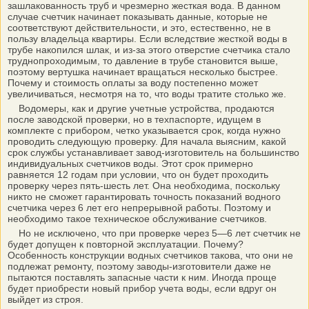
зашлакованность труб и чрезмерно жесткая вода. В данном
случае счетчик начинает показывать данные, которые не
соответствуют действительности, и это, естественно, не в
пользу владельца квартиры. Если вследствие жесткой воды в
трубе накопился шлак, и из-за этого отверстие счетчика стало
труднопроходимым, то давление в трубе становится выше,
поэтому вертушка начинает вращаться несколько быстрее.
Почему и стоимость оплаты за воду постепенно может
увеличиваться, несмотря на то, что воды тратите столько же.
Водомеры, как и другие учетные устройства, продаются
после заводской проверки, но в техпаспорте, идущем в
комплекте с прибором, четко указывается срок, когда нужно
проводить следующую проверку. Для начала выясним, какой
срок службы устанавливает завод-изготовитель на большинство
индивидуальных счетчиков воды. Этот срок примерно
равняется 12 годам при условии, что он будет проходить
проверку через пять-шесть лет. Она необходима, поскольку
никто не сможет гарантировать точность показаний водного
счетчика через 6 лет его непрерывной работы. Поэтому и
необходимо такое техническое обслуживание счетчиков.
Но не исключено, что при проверке через 5—6 лет счетчик не
будет допущен к повторной эксплуатации. Почему?
Особенность конструкции водных счетчиков такова, что они не
подлежат ремонту, поэтому заводы-изготовители даже не
пытаются поставлять запасные части к ним. Иногда проще
будет приобрести новый прибор учета воды, если вдруг он
выйдет из строя.