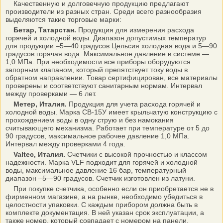
Качественную и долговечную продукцию предлагают
производители из разных стран. Среди всего разнообразия
выделяются такие торговые марки:
Бетар, Татарстан.
Продукция для измерения расхода
горячей и холодной воды. Диапазон допустимых температур
для продукции –5—40 градусов Цельсия холодная вода и 5—90
градусов горячая вода. Максимальное давление в системе —
1,0 МПа. При необходимости все приборы оборудуются
запорным клапаном, который препятствует току воды в
обратном направлении. Товар сертифицирован, все материалы
проверены и соответствуют санитарным нормам. Интервал
между проверками — 6 лет.
Метер, Италия.
Продукция для учета расхода горячей и
холодной воды. Марка СВ-15У имеет крыльчатую конструкцию с
прохождением воды в одну струю и без намокания
считывающего механизма. Работает при температуре от 5 до
90 градусов, максимальное рабочее давление 1,0 МПа.
Интервал между проверками 4 года.
Valtec, Италия.
Счетчики с высокой прочностью и классом
надежности. Марка VLF подходит для горячей и холодной
воды, максимальное давление 16 бар, температурный
диапазон –5—90 градусов. Счетчик изготовлен из латуни.
При покупке счетчика, особенно если он приобретается не в
фирменном магазине, а на рынке, необходимо убедиться в
целостности упаковки. С каждым прибором должна быть в
комплекте документация. В ней указан срок эксплуатации, а
также номер, который совпадает с номером на панели.