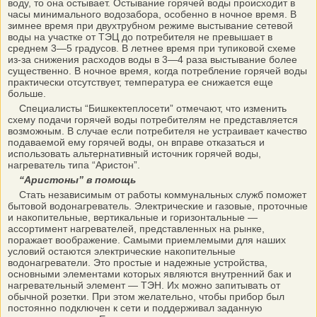
воду, то она остывает. Остывание горячей воды происходит в
часы минимального водозабора, особенно в ночное время. В
зимнее время при двухтрубном режиме выстывание сетевой
воды на участке от ТЭЦ до потребителя не превышает в
среднем 3—5 градусов. В летнее время при тупиковой схеме
из-за снижения расходов воды в 3—4 раза выстывание более
существенно. В ночное время, когда потребление горячей воды
практически отсутствует, температура ее снижается еще
больше.
Специалисты “Бишкектеплосети” отмечают, что изменить
схему подачи горячей воды потребителям не представляется
возможным. В случае если потребителя не устраивает качество
подаваемой ему горячей воды, он вправе отказаться и
использовать альтернативный источник горячей воды,
нагреватель типа “Аристон”.
“Аристоны” в помощь
Cтать независимым от работы коммунальных служб поможет
бытовой водонагреватель. Электрические и газовые, проточные
и накопительные, вертикальные и горизонтальные —
ассортимент нагревателей, представленных на рынке,
поражает воображение. Самыми приемлемыми для наших
условий остаются электрические накопительные
водонагреватели. Это простые и надежные устройства,
основными элементами которых являются внутренний бак и
нагревательный элемент — ТЭН. Их можно запитывать от
обычной розетки. При этом желательно, чтобы прибор был
постоянно подключен к сети и поддерживал заданную