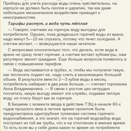
Приборы для учета расхода воды очень чувствительны, на
корпусе не должно быть сколов и царапин, так как даже
небольшое механическое воздействие приводит к
неисправностям.
Тарифы растут, а вода чуть тёплая
— Говорят, счетчики на горячую воду выгодны для
потребителя. Однако, пока дождешься горячей воды из крана,
надо минут 5—10 ее спускать, потому что течет холодная. А
счетчик мотает, — возмущаются наши читатели.
С вопросами относительно того, что делать, если вода в
кране не сразу течет горячая, а счетчик мотает кубометры, нам
регулярно звонят граждане. Еще больше вопросов появилось в
связи с повышением тарифов.
— Вода застаивается в трубах, и, чтобы мы получили такую,
как теплосеть подает ее, надо слить в канализацию большой
объем. В результате вместо 2—3 кубов воды в месяц
потребитель набирает в два раза больше, — считает горожанка
Анна Влади­ми­ро­вна. — В связи с ростом цен нетрудно
посчитать, какую выгоду имеют эти службы, подавая теплую
воду, но плату берут как за горячую.
В Бишкеке с момента ввода в действие ТЭЦ в начале 60-х
годов прошлого века в летнее время проектом была
предусмотрена однотрубная тупиковая система горячего
водоснабжения, а это значит, что на горячий водозабор вода
поступает из той же трубы, что и на отопление в зимнее время.
То есть если вы у себя дома какое-то время не потребляете