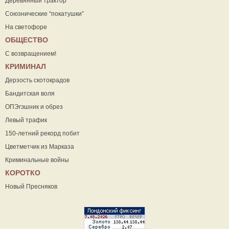
Деревянный трактор
Союзнические “покатушки”
На светофоре
ОБЩЕСТВО
С возвращением!
КРИМИНАЛ
Дерзость скотокрадов
Бандитская воля
ОПЭгэшник и обрез
Левый трафик
150-летний рекорд побит
Цветметчик из Марказа
Криминальные войны
КОРОТКО
Новый Пресняков