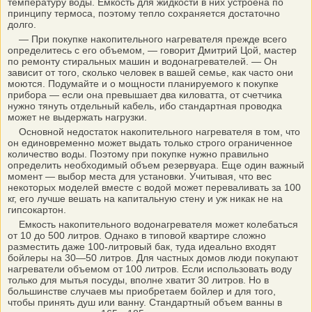
температуру воды. Емкость для жидкости в них устроена по
принципу термоса, поэтому тепло сохраняется достаточно
долго.
— При покупке накопительного нагревателя прежде всего
определитесь с его объемом, — говорит Дмитрий Цой, мастер
по ремонту стиральных машин и водонагревателей. — Он
зависит от того, сколько человек в вашей семье, как часто они
моются. Подумайте и о мощности планируемого к покупке
прибора — если она превышает два киловатта, от счетчика
нужно тянуть отдельный кабель, ибо стандартная проводка
может не выдержать нагрузки.
Основной недостаток накопительного нагревателя в том, что
он единовременно может выдать только строго ограниченное
количество воды. Поэтому при покупке нужно правильно
определить необходимый объем резервуара. Еще один важный
момент — выбор места для установки. Учитывая, что вес
некоторых моделей вместе с водой может переваливать за 100
кг, его лучше вешать на капитальную стену и уж никак не на
гипсокартон.
Емкость накопительного водонагревателя может колебаться
от 10 до 500 литров. Однако в типовой квартире сложно
разместить даже 100-литровый бак, туда идеально входят
бойлеры на 30—50 литров. Для частных домов люди покупают
нагреватели объемом от 100 литров. Если использовать воду
только для мытья посуды, вполне хватит 30 литров. Но в
большинстве случаев мы приобретаем бойлер и для того,
чтобы принять душ или ванну. Стандартный объем ванны в