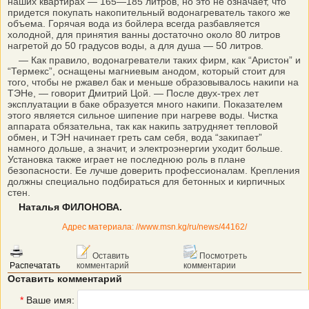
наших квартирах — 165—185 литров, но это не означает, что
придется покупать накопительный водонагреватель такого же
объема. Горячая вода из бойлера всегда разбавляется
холодной, для принятия ванны достаточно около 80 литров
нагретой до 50 градусов воды, а для душа — 50 литров.
— Как правило, водонагреватели таких фирм, как “Аристон” и
“Термекс”, оснащены магниевым анодом, который стоит для
того, чтобы не ржавел бак и меньше образовывалось накипи на
ТЭНе, — говорит Дмитрий Цой. — После двух-трех лет
эксплуатации в баке образуется много накипи. Показателем
этого является сильное шипение при нагреве воды. Чистка
аппарата обязательна, так как накипь затрудняет тепловой
обмен, и ТЭН начинает греть сам себя, вода “закипает”
намного дольше, а значит, и электроэнергии уходит больше.
Установка также играет не последнюю роль в плане
безопасности. Ее лучше доверить профессионалам. Крепления
должны специально подбираться для бетонных и кирпичных
стен.
Наталья ФИЛОНОВА.
Адрес материала: //www.msn.kg/ru/news/44162/
Оставить
Посмотреть
Распечатать
комментарий
комментарии
Оставить комментарий
*
Ваше имя: