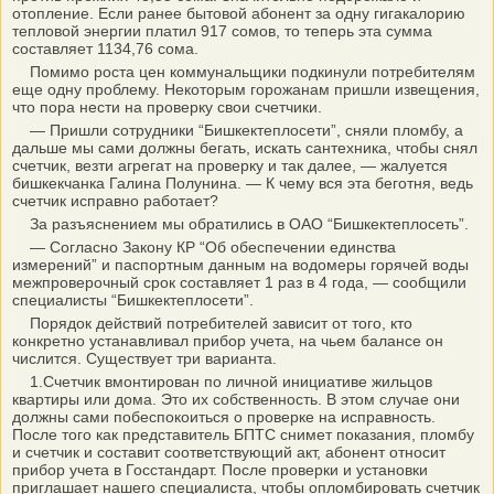
отопление. Если ранее бытовой абонент за одну гигакалорию
тепловой энергии платил 917 сомов, то теперь эта сумма
составляет 1134,76 сома.
Помимо роста цен коммунальщики подкинули потребителям
еще одну проблему. Некоторым горожанам пришли извещения,
что пора нести на проверку свои счетчики.
— Пришли сотрудники “Бишкектеплосети”, сняли пломбу, а
дальше мы сами должны бегать, искать сантехника, чтобы снял
счетчик, везти агрегат на проверку и так далее, — жалуется
бишкекчанка Галина Полунина. — К чему вся эта беготня, ведь
счетчик исправно работает?
За разъяснением мы обратились в ОАО “Бишкектеплосеть”.
— Согласно Закону КР “Об обеспечении единства
измерений” и паспортным данным на водомеры горячей воды
межпроверочный срок составляет 1 раз в 4 года, — сообщили
специалисты “Бишкектеплосети”.
Порядок действий потребителей зависит от того, кто
конкретно устанавливал прибор учета, на чьем балансе он
числится. Существует три варианта.
1.Счетчик вмонтирован по личной инициативе жильцов
квартиры или дома. Это их собственность. В этом случае они
должны сами побеспокоиться о проверке на исправность.
После того как представитель БПТС снимет показания, пломбу
и счетчик и составит соответствующий акт, абонент относит
прибор учета в Госстандарт. После проверки и установки
приглашает нашего специалиста, чтобы опломбировать счетчик