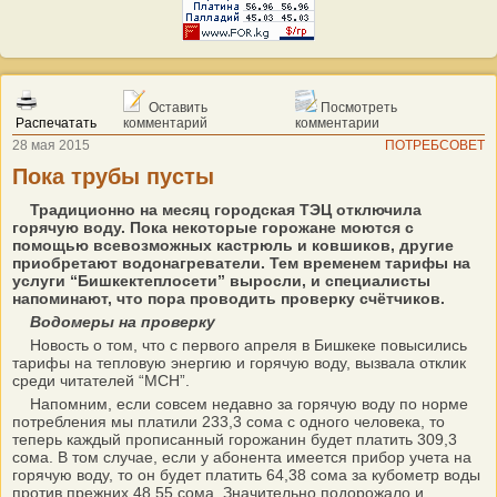
Оставить
Посмотреть
Распечатать
комментарий
комментарии
28 мая 2015
ПОТРЕБСОВЕТ
Пока трубы пусты
Традиционно на месяц городская ТЭЦ отключила
горячую воду. Пока некоторые горожане моются с
помощью всевозможных кастрюль и ковшиков, другие
приобретают водонагреватели. Тем временем тарифы на
услуги “Бишкектеплосети” выросли, и специалисты
напоминают, что пора проводить проверку счётчиков.
Водомеры на проверку
Новость о том, что с первого апреля в Бишкеке повысились
тарифы на тепловую энергию и горячую воду, вызвала отклик
среди читателей “МСН”.
Напомним, если совсем недавно за горячую воду по норме
потребления мы платили 233,3 сома с одного человека, то
теперь каждый прописанный горожанин будет платить 309,3
сома. В том случае, если у абонента имеется прибор учета на
горячую воду, то он будет платить 64,38 сома за кубометр воды
против прежних 48,55 сома. Значительно подорожало и