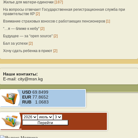
Жилье для матери-одиночки
[187]
На вопросы отвечает Государственная регистрационная служба при
правительстве КР
[2]
Взимание страховых взносов с работающих пенсионеров
[1]
“…я — ближе к небу”
[2]
Будущее — за “open source”
[2]
Бал за успехи
[2]
Хочу сдать ребенка в приют
[2]
Наши контакты:
E-mail: city@msn.kg
USD
69.8499
EUR
77.8652
RUB
1.0683