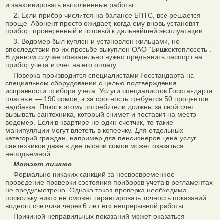
и заактивировать выполненные работы.
2. Если прибор числится на балансе БПТС, все решается
проще. Абонент просто ожидает, когда ему вновь установят
прибор, проверенный и готовый к дальнейшей эксплуатации.
3. Водомер был куплен и установлен жильцами, но
впоследствии по их просьбе выкуплен ОАО “Бишкектеплосеть”.
В данном случае обязательно нужно предъявить паспорт на
прибор учета и счет на его оплату.
Поверка производится специалистами Госстандарта на
специальном оборудовании с целью подтверждения
исправности прибора учета. Услуги специалистов Госстандарта
платные — 190 сомов, а за срочность требуется 50 процентов
надбавка. Плюс к этому потребители должны за свой счет
вызывать сантехника, который снимет и поставит на место
водомер. Если в квартире не один счетчик, то такие
манипуляции могут влететь в копеечку. Для отдельных
категорий граждан, например для пенсионеров цена услуг
сантехников даже в две тысячи сомов может оказаться
неподъемной.
Мотает лишнее
Формально никаких санкций за несвоевременное
проведение проверки состояния приборов учета в регламентах
не предусмотрено. Однако такая проверка необходима,
поскольку никто не сможет гарантировать точность показаний
водного счетчика через 6 лет его непрерывной работы.
Причиной неправильных показаний может оказаться