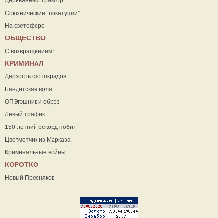
Деревянный трактор
Союзнические “покатушки”
На светофоре
ОБЩЕСТВО
С возвращением!
КРИМИНАЛ
Дерзость скотокрадов
Бандитская воля
ОПЭгэшник и обрез
Левый трафик
150-летний рекорд побит
Цветметчик из Марказа
Криминальные войны
КОРОТКО
Новый Пресняков