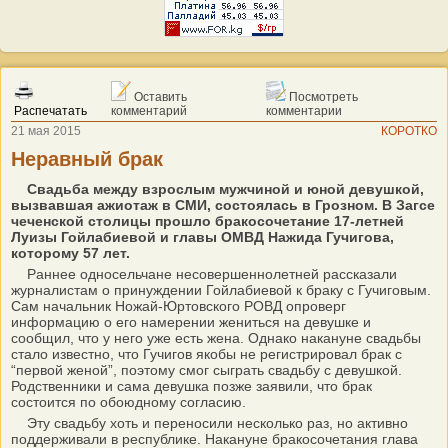
Оставить
Посмотреть
Распечатать
комментарий
комментарии
21 мая 2015
КОРОТКО
Неравный брак
Свадьба между взрослым мужчиной и юной девушкой,
вызвавшая ажиотаж в СМИ, состоялась в Грозном. В Загсе
чеченской столицы прошло бракосочетание 17-летней
Луизы Гойлабиевой и главы ОМВД Нажида Гучигова,
которому 57 лет.
Раннее односельчане несовершеннолетней рассказали
журналистам о принуждении Гойлабиевой к браку с Гучиговым.
Сам начальник Ножай-Юртовского РОВД опроверг
информацию о его намерении жениться на девушке и
сообщил, что у него уже есть жена. Однако накануне свадьбы
стало известно, что Гучигов якобы не регистрировал брак с
“первой женой”, поэтому смог сыграть свадьбу с девушкой.
Родственники и сама девушка позже заявили, что брак
состоится по обоюдному согласию.
Эту свадьбу хоть и переносили несколько раз, но активно
поддерживали в республике. Накануне бракосочетания глава