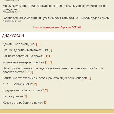
2026-08-07 22:45
Минкультуры продлило конкурс по созданию культурных туристических
продуктов
2026-08-07 22:21
Госипотечная компания КР увеличивает капитал на 5 миллиардов сомов
2026-08-07 21:48
Новости предоставлены Порталом FOR.KG
ДИСКУССИИ
Домашние помощники
[1]
Звание должно быть почетным
[1]
Как пожаловаться на врача?
[111]
Жилье для матери-одиночки
[187]
На вопросы отвечает Государственная регистрационная служба при
правительстве КР
[2]
Взимание страховых взносов с работающих пенсионеров
[1]
“…я — ближе к небу”
[2]
Будущее — за “open source”
[2]
Бал за успехи
[2]
Хочу сдать ребенка в приют
[2]