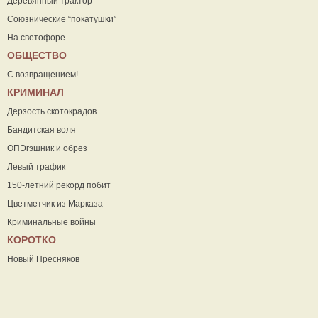
Деревянный трактор
Союзнические “покатушки”
На светофоре
ОБЩЕСТВО
С возвращением!
КРИМИНАЛ
Дерзость скотокрадов
Бандитская воля
ОПЭгэшник и обрез
Левый трафик
150-летний рекорд побит
Цветметчик из Марказа
Криминальные войны
КОРОТКО
Новый Пресняков