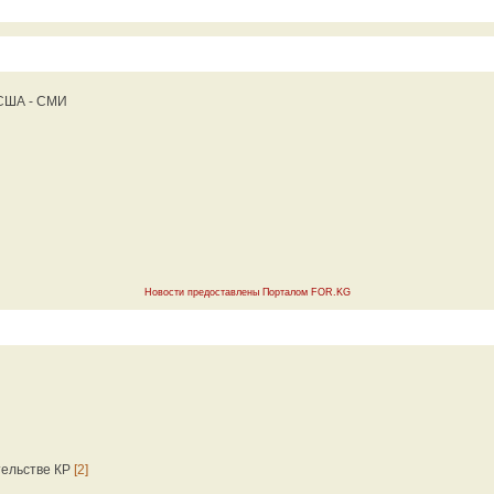
 США - СМИ
Новости предоставлены Порталом FOR.KG
тельстве КР
[2]