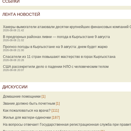
ССЫЛКИ
ЛЕНТА НОВОСТЕЙ
Хакеры-вымогатели атаковали десятки крупнейших финансовых компаний
2026-08-08 21:42
В предгорных районах ливни — погода в Кыргызстане 9 августа
2026-08-08 21:02
Прогноз погоды в Кыргызстане на 9 августа: днем будет жарко
2026-08-08 21:00
Спасатели из 11 стран повышают мастерство в горах Кыргызстана
2026-08-08 20:26
США рассекретили дело о падении НЛО с человеческим телом
2026-08-08 20:07
ДИСКУССИИ
Домашние помощники
[1]
Звание должно быть почетным
[1]
Как пожаловаться на врача?
[111]
Жилье для матери-одиночки
[187]
На вопросы отвечает Государственная регистрационная служба при прави