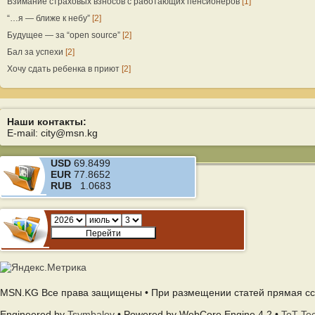
Взимание страховых взносов с работающих пенсионеров
[1]
“…я — ближе к небу”
[2]
Будущее — за “open source”
[2]
Бал за успехи
[2]
Хочу сдать ребенка в приют
[2]
Наши контакты:
E-mail: city@msn.kg
USD
69.8499
EUR
77.8652
RUB
1.0683
MSN.KG Все права защищены • При размещении статей прямая сс
Engineered by
Tsymbalov
• Powered by WebCore Engine 4.2 •
ToT Te