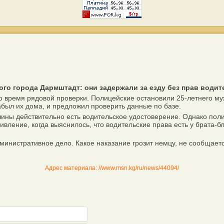
го города Дармштадт: они задержали за езду без прав водит
время рядовой проверки. Полицейские остановили 25-летнего мужч
забыл их дома, и предложил проверить данные по базе.
ины действительно есть водительское удостоверение. Однако пол
ивление, когда выяснилось, что водительские права есть у брата-б
нистративное дело. Какое наказание грозит немцу, не сообщаетс
Адрес материала: //www.msn.kg/ru/news/44094/