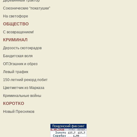
Деревянный трактор
Союзнические “покатушки”
На светофоре
ОБЩЕСТВО
С возвращением!
КРИМИНАЛ
Дерзость скотокрадов
Бандитская воля
ОПЭгэшник и обрез
Левый трафик
150-летний рекорд побит
Цветметчик из Марказа
Криминальные войны
КОРОТКО
Новый Пресняков