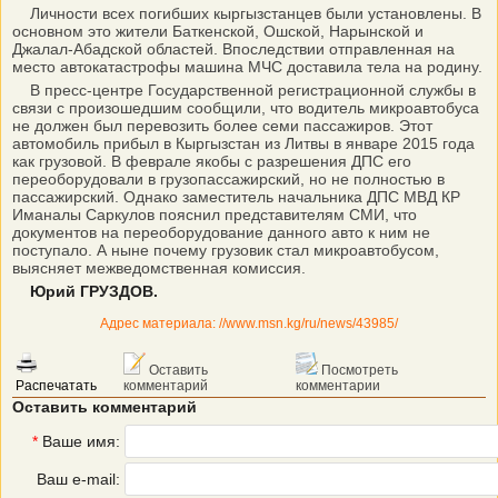
Личности всех погибших кыргызстанцев были установлены. В
основном это жители Баткенской, Ошской, Нарынской и
Джалал-Абадской областей. Впоследствии отправленная на
место автокатастрофы машина МЧС доставила тела на родину.
В пресс-центре Государственной регистрационной службы в
связи с произошедшим сообщили, что водитель микроавтобуса
не должен был перевозить более семи пассажиров. Этот
автомобиль прибыл в Кыргызстан из Литвы в январе 2015 года
как грузовой. В феврале якобы с разрешения ДПС его
переоборудовали в грузопассажирский, но не полностью в
пассажирский. Однако заместитель начальника ДПС МВД КР
Иманалы Саркулов пояснил представителям СМИ, что
документов на переоборудование данного авто к ним не
поступало. А ныне почему грузовик стал микроавтобусом,
выясняет межведомственная комиссия.
Юрий ГРУЗДОВ.
Адрес материала: //www.msn.kg/ru/news/43985/
Оставить
Посмотреть
Распечатать
комментарий
комментарии
Оставить комментарий
*
Ваше имя:
Ваш e-mail: