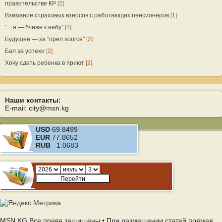
правительстве КР
[2]
Взимание страховых взносов с работающих пенсионеров
[1]
“…я — ближе к небу”
[2]
Будущее — за “open source”
[2]
Бал за успехи
[2]
Хочу сдать ребенка в приют
[2]
Наши контакты:
E-mail: city@msn.kg
USD
69.8499
EUR
77.8652
RUB
1.0683
MSN.KG Все права защищены • При размещении статей прямая