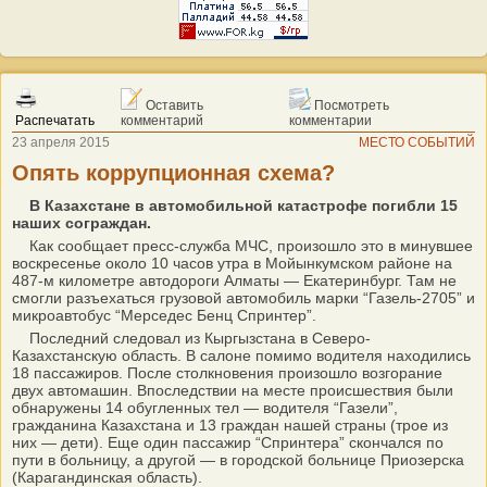
Оставить
Посмотреть
Распечатать
комментарий
комментарии
23 апреля 2015
МЕСТО СОБЫТИЙ
Опять коррупционная схема?
В Казахстане в автомобильной катастрофе погибли 15
наших сограждан.
Как сообщает пресс-служба МЧС, произошло это в минувшее
воскресенье около 10 часов утра в Мойынкумском районе на
487-м километре автодороги Алматы — Екатеринбург. Там не
смогли разъехаться грузовой автомобиль марки “Газель-2705” и
микроавтобус “Мерседес Бенц Спринтер”.
Последний следовал из Кыргызстана в Северо-
Казахстанскую область. В салоне помимо водителя находились
18 пассажиров. После столкновения произошло возгорание
двух автомашин. Впоследствии на месте происшествия были
обнаружены 14 обугленных тел — водителя “Газели”,
гражданина Казахстана и 13 граждан нашей страны (трое из
них — дети). Еще один пассажир “Спринтера” скончался по
пути в больницу, а другой — в городской больнице Приозерска
(Карагандинская область).