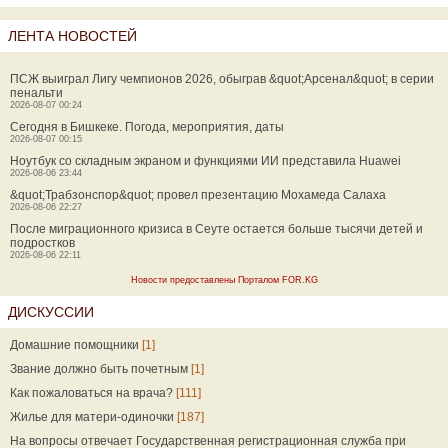
ЛЕНТА НОВОСТЕЙ
ПСЖ выиграл Лигу чемпионов 2026, обыграв &quot;Арсенал&quot; в серии
пенальти
2026-08-07 00:24
Сегодня в Бишкеке. Погода, мероприятия, даты
2026-08-07 00:15
Ноутбук со складным экраном и функциями ИИ представила Huawei
2026-08-06 23:44
&quot;Трабзонспор&quot; провел презентацию Мохамеда Салаха
2026-08-06 22:27
После миграционного кризиса в Сеуте остается больше тысячи детей и
подростков
2026-08-06 22:11
Новости предоставлены Порталом FOR.KG
ДИСКУССИИ
Домашние помощники
[1]
Звание должно быть почетным
[1]
Как пожаловаться на врача?
[111]
Жилье для матери-одиночки
[187]
На вопросы отвечает Государственная регистрационная служба при