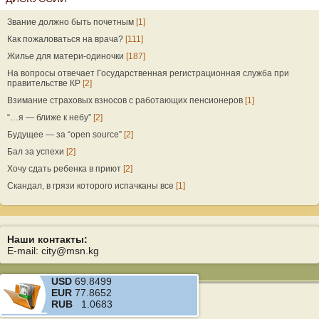
Звание должно быть почетным
[1]
Как пожаловаться на врача?
[111]
Жилье для матери-одиночки
[187]
На вопросы отвечает Государственная регистрационная служба при
правительстве КР
[2]
Взимание страховых взносов с работающих пенсионеров
[1]
“…я — ближе к небу”
[2]
Будущее — за “open source”
[2]
Бал за успехи
[2]
Хочу сдать ребенка в приют
[2]
Скандал, в грязи которого испачканы все
[1]
Наши контакты:
E-mail: city@msn.kg
USD
69.8499
EUR
77.8652
RUB
1.0683