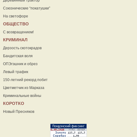
Деревянный трактор
Союзнические “покатушки”
На светофоре
ОБЩЕСТВО
С возвращением!
КРИМИНАЛ
Дерзость скотокрадов
Бандитская воля
ОПЭгэшник и обрез
Левый трафик
150-летний рекорд побит
Цветметчик из Марказа
Криминальные войны
КОРОТКО
Новый Пресняков