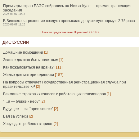
Премьеры стран ЕАЭС собрались на Иссык-Куле — прямая трансляция
заседания
2026-08-07 11:17
В Бишкеке загрязнение воздуха превысило допустимую норму в 2,75 раза
2026-08-07 11:15
Новости предоставлены Порталом FOR.KG
ДИСКУССИИ
Домашние помощники
[1]
Звание должно быть почетным
[1]
Как пожаловаться на врача?
[111]
Жилье для матери-одиночки
[187]
На вопросы отвечает Государственная регистрационная служба при
правительстве КР
[2]
Взимание страховых взносов с работающих пенсионеров
[1]
“…я — ближе к небу”
[2]
Будущее — за “open source”
[2]
Бал за успехи
[2]
Хочу сдать ребенка в приют
[2]