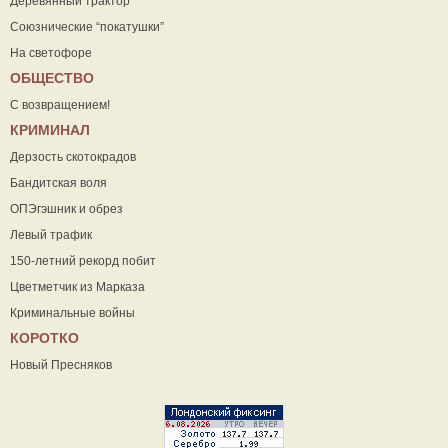
Деревянный трактор
Союзнические “покатушки”
На светофоре
ОБЩЕСТВО
С возвращением!
КРИМИНАЛ
Дерзость скотокрадов
Бандитская воля
ОПЭгэшник и обрез
Левый трафик
150-летний рекорд побит
Цветметчик из Марказа
Криминальные войны
КОРОТКО
Новый Пресняков