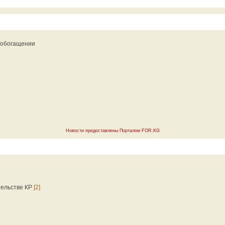
 обогащении
Новости предоставлены Порталом FOR.KG
тельстве КР
[2]