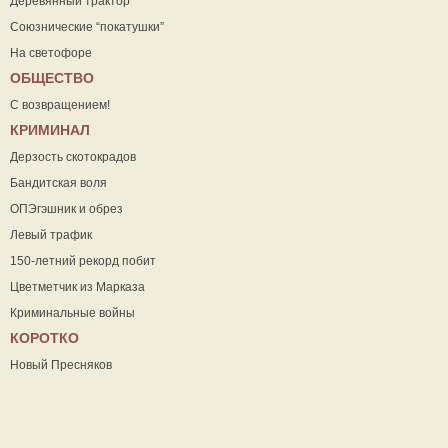
Деревянный трактор
Союзнические “покатушки”
На светофоре
ОБЩЕСТВО
С возвращением!
КРИМИНАЛ
Дерзость скотокрадов
Бандитская воля
ОПЭгэшник и обрез
Левый трафик
150-летний рекорд побит
Цветметчик из Марказа
Криминальные войны
КОРОТКО
Новый Пресняков