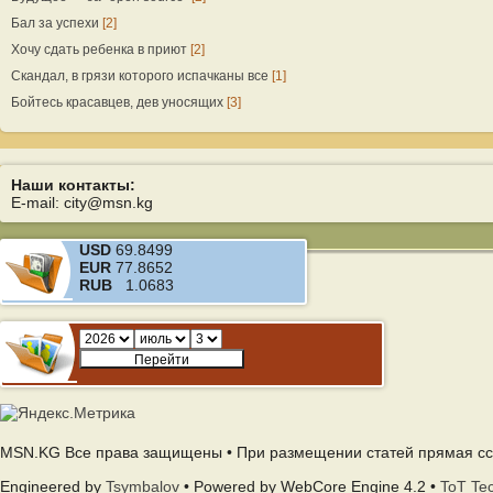
Бал за успехи
[2]
Хочу сдать ребенка в приют
[2]
Скандал, в грязи которого испачканы все
[1]
Бойтесь красавцев, дев уносящих
[3]
Наши контакты:
E-mail: city@msn.kg
USD
69.8499
EUR
77.8652
RUB
1.0683
MSN.KG Все права защищены • При размещении статей прямая сс
Engineered by
Tsymbalov
• Powered by WebCore Engine 4.2 •
ToT Te