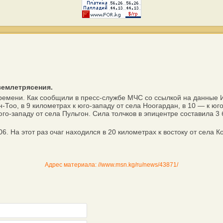
землетрясения.
емени. Как сообщили в пресс-службе МЧС со ссылкой на данные И
-Тоо, в 9 километрах к юго-западу от села Ноогардан, в 10 — к юго
 юго-западу от села Пульгон. Сила толчков в эпицентре составила
На этот раз очаг находился в 20 километрах к востоку от села Кор
Адрес материала: //www.msn.kg/ru/news/43871/