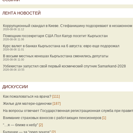
ЛЕНТА НОВОСТЕЙ
Коррупционный скандал в Киеве. Стефанишину подозревают в незаконном
2026-08-06 11:12
Помощник госсекретаря США Пол Капур посетит Кыргызстан
2026-08-06 11:06
Курс валют в банках Кыргызстана на 6 августа: евро еще подорожал
2026-08-06 11:01
В восьми местных кенешах Кыргызстана сменились депутаты
2026-08-06 11:00
Узбекистан запустил свой первый космический спутник Samarkand-2028
2026-08-06 10:55
ДИСКУССИИ
Как пожаловаться на врача?
[111]
Жилье для матери-одиночки
[187]
На вопросы отвечает Государственная регистрационная служба при прави
Взимание страховых взносов с работающих пенсионеров
[1]
“…я — ближе к небу”
[2]
Будущее — за “open source”
[2]