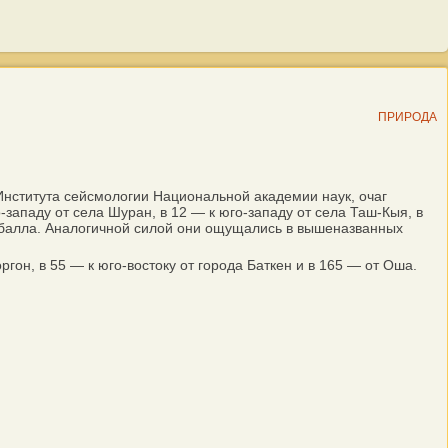
ПРИРОДА
нститута сейсмологии Национальной академии наук, очаг
-западу от села Шуран, в 12 — к юго-западу от села Таш-Кыя, в
 3 балла. Аналогичной силой они ощущались в вышеназванных
гон, в 55 — к юго-востоку от города Баткен и в 165 — от Оша.