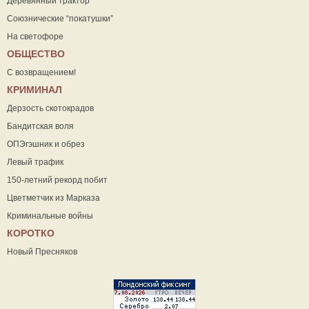
Деревянный трактор
Союзнические “покатушки”
На светофоре
ОБЩЕСТВО
С возвращением!
КРИМИНАЛ
Дерзость скотокрадов
Бандитская воля
ОПЭгэшник и обрез
Левый трафик
150-летний рекорд побит
Цветметчик из Марказа
Криминальные войны
КОРОТКО
Новый Пресняков