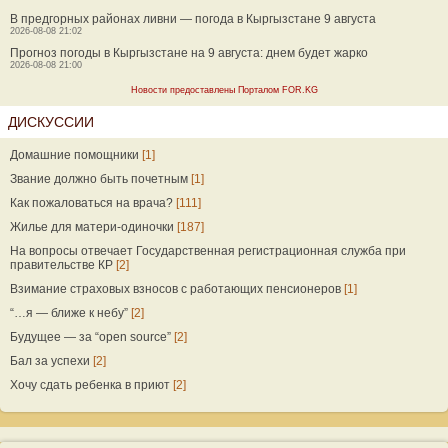
В предгорных районах ливни — погода в Кыргызстане 9 августа
2026-08-08 21:02
Прогноз погоды в Кыргызстане на 9 августа: днем будет жарко
2026-08-08 21:00
Новости предоставлены Порталом FOR.KG
ДИСКУССИИ
Домашние помощники
[1]
Звание должно быть почетным
[1]
Как пожаловаться на врача?
[111]
Жилье для матери-одиночки
[187]
На вопросы отвечает Государственная регистрационная служба при
правительстве КР
[2]
Взимание страховых взносов с работающих пенсионеров
[1]
“…я — ближе к небу”
[2]
Будущее — за “open source”
[2]
Бал за успехи
[2]
Хочу сдать ребенка в приют
[2]