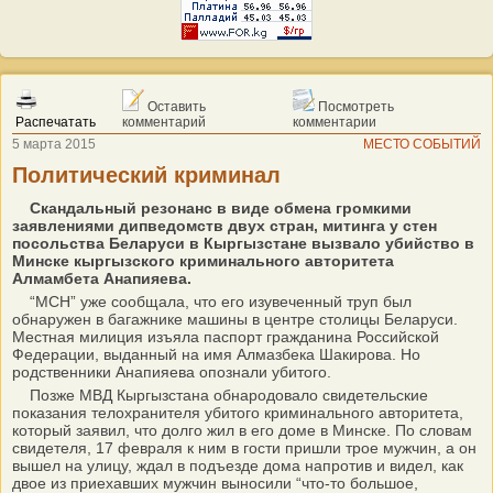
Оставить
Посмотреть
Распечатать
комментарий
комментарии
5 марта 2015
МЕСТО СОБЫТИЙ
Политический криминал
Скандальный резонанс в виде обмена громкими
заявлениями дипведомств двух стран, митинга у стен
посольства Беларуси в Кыргызстане вызвало убийство в
Минске кыргызского криминального авторитета
Алмамбета Анапияева.
“МСН” уже сообщала, что его изувеченный труп был
обнаружен в багажнике машины в центре столицы Беларуси.
Местная милиция изъяла паспорт гражданина Российской
Федерации, выданный на имя Алмазбека Шакирова. Но
родственники Анапияева опознали убитого.
Позже МВД Кыргызстана обнародовало свидетельские
показания телохранителя убитого криминального авторитета,
который заявил, что долго жил в его доме в Минске. По словам
свидетеля, 17 февраля к ним в гости пришли трое мужчин, а он
вышел на улицу, ждал в подъезде дома напротив и видел, как
двое из приехавших мужчин выносили “что-то большое,