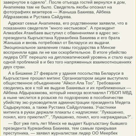
завернутое в одеяло”. После отъезда гостей вернулся в дом,
Анапияева там не было. Свидетель якобы опознал на
фотографиях визитеров — Жаныша Бакиева, Айбека
Абдразакова и Рустама Сайдуева.
Адвокат семьи Анапияева, его родственники заявили, что в
показаниях свидетеля “много нестыковок”. А президент
Алмазбек Атамбаев выступил с обвинениями в адрес экс-
президента Кыргызстана Курманбека Бакиева и его брата
Жаныша и вновь потребовал от Беларуси их выдачи.
Эмоциональное заявление главы государства в Минске
восприняли едва ли не как оскорбительное. В итоге убийство
лидера ОПГ перешло на дипломатический уровень и стало еще
одной проблемой в и без того напряженных взаимоотношениях
двух стран.
А в Бишкеке 27 февраля у здания посольства Беларуси в
Кыргызстане прошел митинг. Организатором акции выступило
общественное объединение “Айкол Ала Тоо”. Требования
сводились все к той же выдаче Бакиевых и их приближенных —
Айбека Абдыразакова, который некогда возглавлял ГУБОП МВД,
а ныне числится в розыске по подозрению в пособничестве
убийству экс-руководителя администрации президента Медета
Садыркулова, а также Рустама Сайдуллаева. Участники
митинга в руках держали плакаты с надписями: “Лукашенко,
понял, кого приютил?”, “Лукашенко, понял, кого награждаешь?”.
— Вот уже пять лет Минск не выдает Кыргызстану бывшего
президента Курманбека Бакиева, тем самым прикрывая
преступника, — заявил журналистам лидер ОО Меербек