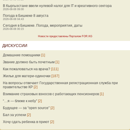
В Кыргызстане ввели нулевой налог для IT и креативного сектора
2026-08-08 09:00
Погода в Бишкеке 8 августа
2026-08-08 04:43
Сегодня в Бишкеке. Погода, мероприятия, даты
2026-08-08 00:15
Новости предоставлены Порталом FOR.KG
ДИСКУССИИ
Домашние помощники
[1]
Звание должно быть почетным
[1]
Как пожаловаться на врача?
[111]
Жилье для матери-одиночки
[187]
На вопросы отвечает Государственная регистрационная служба при
правительстве КР
[2]
Взимание страховых взносов с работающих пенсионеров
[1]
“…я — ближе к небу”
[2]
Будущее — за “open source”
[2]
Бал за успехи
[2]
Хочу сдать ребенка в приют
[2]