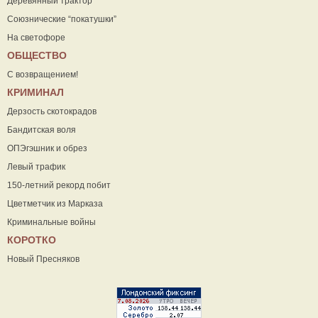
Деревянный трактор
Союзнические “покатушки”
На светофоре
ОБЩЕСТВО
С возвращением!
КРИМИНАЛ
Дерзость скотокрадов
Бандитская воля
ОПЭгэшник и обрез
Левый трафик
150-летний рекорд побит
Цветметчик из Марказа
Криминальные войны
КОРОТКО
Новый Пресняков