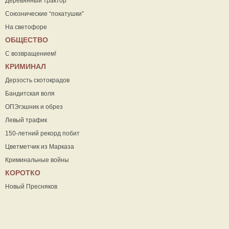
Деревянный трактор
Союзнические “покатушки”
На светофоре
ОБЩЕСТВО
С возвращением!
КРИМИНАЛ
Дерзость скотокрадов
Бандитская воля
ОПЭгэшник и обрез
Левый трафик
150-летний рекорд побит
Цветметчик из Марказа
Криминальные войны
КОРОТКО
Новый Пресняков