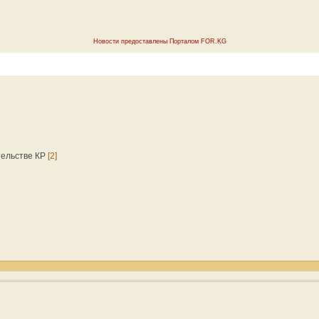
Новости предоставлены Порталом FOR.KG
тельстве КР
[2]