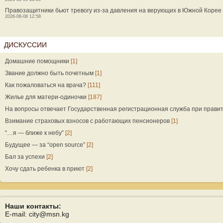
Правозащитники бьют тревогу из-за давления на верующих в Южной Корее
2026-08-08 12:58
ДИСКУССИИ
Домашние помощники
[1]
Звание должно быть почетным
[1]
Как пожаловаться на врача?
[111]
Жилье для матери-одиночки
[187]
На вопросы отвечает Государственная регистрационная служба при прави
Взимание страховых взносов с работающих пенсионеров
[1]
“…я — ближе к небу”
[2]
Будущее — за “open source”
[2]
Бал за успехи
[2]
Хочу сдать ребенка в приют
[2]
Наши контакты:
E-mail: city@msn.kg