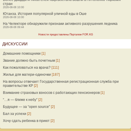
стран
2026-08-08 10:00
Ютанза. История популярной уличной еды в Оше
2026-08-08 10:00
На Челекторе обнаружили признаки активного разрушения ледника
2026-08-08 09:44
Новости предоставлены Порталом FOR.KG
ДИСКУССИИ
Домашние помощники
[1]
Звание должно быть почетным
[1]
Как пожаловаться на врача?
[111]
Жилье для матери-одиночки
[187]
На вопросы отвечает Государственная регистрационная служба при
правительстве КР
[2]
Взимание страховых взносов с работающих пенсионеров
[1]
“…я — ближе к небу”
[2]
Будущее — за “open source”
[2]
Бал за успехи
[2]
Хочу сдать ребенка в приют
[2]