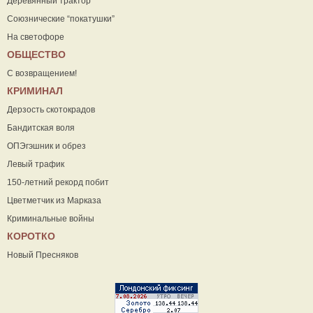
Деревянный трактор
Союзнические “покатушки”
На светофоре
ОБЩЕСТВО
С возвращением!
КРИМИНАЛ
Дерзость скотокрадов
Бандитская воля
ОПЭгэшник и обрез
Левый трафик
150-летний рекорд побит
Цветметчик из Марказа
Криминальные войны
КОРОТКО
Новый Пресняков