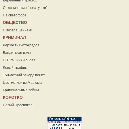
Деревянный трактор
Союзнические “покатушки”
На светофоре
ОБЩЕСТВО
С возвращением!
КРИМИНАЛ
Дерзость скотокрадов
Бандитская воля
ОПЭгэшник и обрез
Левый трафик
150-летний рекорд побит
Цветметчик из Марказа
Криминальные войны
КОРОТКО
Новый Пресняков