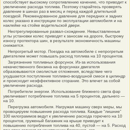
способствует высокому сопротивлению качению, что приводит к
увеличению расхода топлива. Поэтому старайтесь проверять
давление в шинах раз в месяц и перед каждой длительной
поездкой. Рекомендованное давление для передних и задних
колес указано в инструкции по эксплуатации автомобиля и на
наклейке на стойке водительской двери.
Неотрегулированные развал-схождение. Невыставленные
углы установки колес приводят к заносам на дороге, быстрому
износу протектора шин, в результате экономичность машины
снижается.
Непрогретый мотор. Поездка на автомобиле с непрогретым
двигателем может повышать расход топлива на 10 процентов.
Загрязнение топливных форсунок. Из-за использования
некачественного бензина на форсунках двигателя
образовываются смолистые отложения, вследствие чего
ухудшается поступление топливно-воздушной смеси в цилиндр
и происходит неэффективное сгорание. Это влечет за собой
увеличение расхода.
Потребители энергии. Использование ближнего света фар
увеличивает потребление топлива на 5 процентов, дальнего —
на 10.
Перегрузка автомобиля. Нагружая машину сверх меры, мы
провоцируем повышение расхода топлива. Каждые “лишние”
100 килограммов ведут к увеличению расхода горючего на 10
процентов, груженый багажник на крыше приводит к
повышению потребления топлива на 40, пустой — на 5. Расход