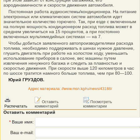
при этом зависит от конструкции багажника, его
аэродинамичности и скорости движения автомобиля.
Постоянная работа аудиосистемы/кондиционера. На питание
электронных или климатических систем автомобиля идет
значительное количество горючего. Так, при езде с включенным
на полную мощность кондиционером расход топлива может в
среднем увеличиться на 15 процентов, а при постоянно
включенных мультимедийных системах — на 7.
Чтобы добиться заявленного автопроизводителями расхода
топлива, необходимо поддерживать в шинах нужное давление,
глушить двигатель при работе на холостом ходу, уменьшить
использование приборов в салоне, вес машины путем
извлечения ненужного багажа и следить за плавностью и
скоростью движения. При скорости выше 120 километров в час
по шоссе тратится намного больше топлива, чем при 80—100.
Юрий ГРУЗДОВ.
Адрес материала: //www.msn.kg/ru/news/43188/
Оставить
Посмотреть
Распечатать
комментарий
комментарии
Оставить комментарий
*
Ваше имя:
Ваш e-mail: