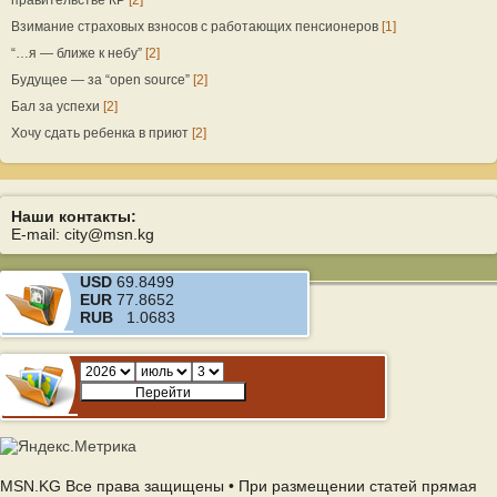
правительстве КР
[2]
Взимание страховых взносов с работающих пенсионеров
[1]
“…я — ближе к небу”
[2]
Будущее — за “open source”
[2]
Бал за успехи
[2]
Хочу сдать ребенка в приют
[2]
Наши контакты:
E-mail: city@msn.kg
USD
69.8499
EUR
77.8652
RUB
1.0683
MSN.KG Все права защищены • При размещении статей прямая