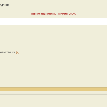
седания
Новости предоставлены Порталом FOR.KG
тельстве КР
[2]