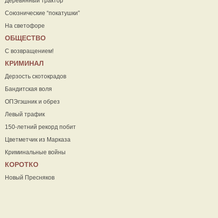
Деревянный трактор
Союзнические “покатушки”
На светофоре
ОБЩЕСТВО
С возвращением!
КРИМИНАЛ
Дерзость скотокрадов
Бандитская воля
ОПЭгэшник и обрез
Левый трафик
150-летний рекорд побит
Цветметчик из Марказа
Криминальные войны
КОРОТКО
Новый Пресняков