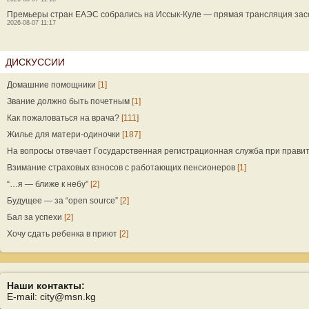
Премьеры стран ЕАЭС собрались на Иссык-Куле — прямая трансляция за
2026-08-07 11:17
ДИСКУССИИ
Домашние помощники
[1]
Звание должно быть почетным
[1]
Как пожаловаться на врача?
[111]
Жилье для матери-одиночки
[187]
На вопросы отвечает Государственная регистрационная служба при прави
Взимание страховых взносов с работающих пенсионеров
[1]
“…я — ближе к небу”
[2]
Будущее — за “open source”
[2]
Бал за успехи
[2]
Хочу сдать ребенка в приют
[2]
Наши контакты:
E-mail: city@msn.kg