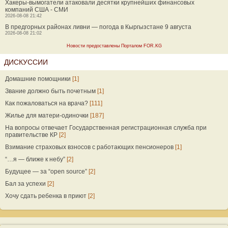
Хакеры-вымогатели атаковали десятки крупнейших финансовых
компаний США - СМИ
2026-08-08 21:42
В предгорных районах ливни — погода в Кыргызстане 9 августа
2026-08-08 21:02
Новости предоставлены Порталом FOR.KG
ДИСКУССИИ
Домашние помощники
[1]
Звание должно быть почетным
[1]
Как пожаловаться на врача?
[111]
Жилье для матери-одиночки
[187]
На вопросы отвечает Государственная регистрационная служба при
правительстве КР
[2]
Взимание страховых взносов с работающих пенсионеров
[1]
“…я — ближе к небу”
[2]
Будущее — за “open source”
[2]
Бал за успехи
[2]
Хочу сдать ребенка в приют
[2]