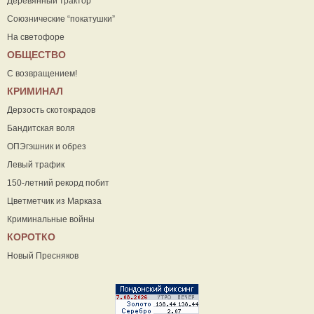
Деревянный трактор
Союзнические “покатушки”
На светофоре
ОБЩЕСТВО
С возвращением!
КРИМИНАЛ
Дерзость скотокрадов
Бандитская воля
ОПЭгэшник и обрез
Левый трафик
150-летний рекорд побит
Цветметчик из Марказа
Криминальные войны
КОРОТКО
Новый Пресняков