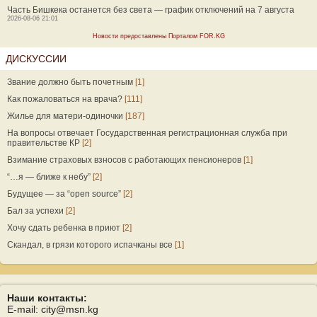
Часть Бишкека останется без света — график отключений на 7 августа
2026-08-06 21:01
Новости предоставлены Порталом FOR.KG
ДИСКУССИИ
Звание должно быть почетным
[1]
Как пожаловаться на врача?
[111]
Жилье для матери-одиночки
[187]
На вопросы отвечает Государственная регистрационная служба при
правительстве КР
[2]
Взимание страховых взносов с работающих пенсионеров
[1]
“…я — ближе к небу”
[2]
Будущее — за “open source”
[2]
Бал за успехи
[2]
Хочу сдать ребенка в приют
[2]
Скандал, в грязи которого испачканы все
[1]
Наши контакты:
E-mail: city@msn.kg