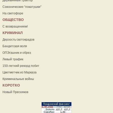
Деревянный трактор
Союзнические “покатушки”
На светофоре
ОБЩЕСТВО
С возвращением!
КРИМИНАЛ
Дерзость скотокрадов
Бандитская воля
ОПЭгэшник и обрез
Левый трафик
150-летний рекорд побит
Цветметчик из Марказа
Криминальные войны
КОРОТКО
Новый Пресняков