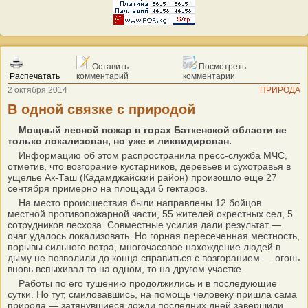
Оставить
Посмотреть
Распечатать
комментарий
комментарии
2 октября 2014
ПРИРОДА
В одной связке с природой
Мощный лесной пожар в горах Баткенской области не
только локализован, но уже и ликвидирован.
Информацию об этом распространила пресс-служба МЧС,
отметив, что возгорание кустарников, деревьев и сухотравья в
ущелье Ак-Таш (Кадамджайский район) произошло еще 27
сентября примерно на площади 6 гектаров.
На место происшествия были направлены 12 бойцов
местной противопожарной части, 55 жителей окрестных сел, 5
сотрудников лесхоза. Совместные усилия дали результат —
очаг удалось локализовать. Но горная пересеченная местность,
порывы сильного ветра, многочасовое нахождение людей в
дыму не позволили до конца справиться с возгоранием — огонь
вновь вспыхивал то на одном, то на другом участке.
Работы по его тушению продолжились и в последующие
сутки. Но тут, смиловавшись, на помощь человеку пришла сама
природа — затянувшиеся дожди последних дней завершили