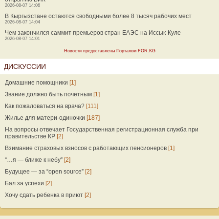
2026-08-07 14:06
В Кыргызстане остаются свободными более 8 тысяч рабочих мест
2026-08-07 14:04
Чем закончился саммит премьеров стран ЕАЭС на Иссык-Куле
2026-08-07 14:01
Новости предоставлены Порталом FOR.KG
ДИСКУССИИ
Домашние помощники
[1]
Звание должно быть почетным
[1]
Как пожаловаться на врача?
[111]
Жилье для матери-одиночки
[187]
На вопросы отвечает Государственная регистрационная служба при
правительстве КР
[2]
Взимание страховых взносов с работающих пенсионеров
[1]
“…я — ближе к небу”
[2]
Будущее — за “open source”
[2]
Бал за успехи
[2]
Хочу сдать ребенка в приют
[2]