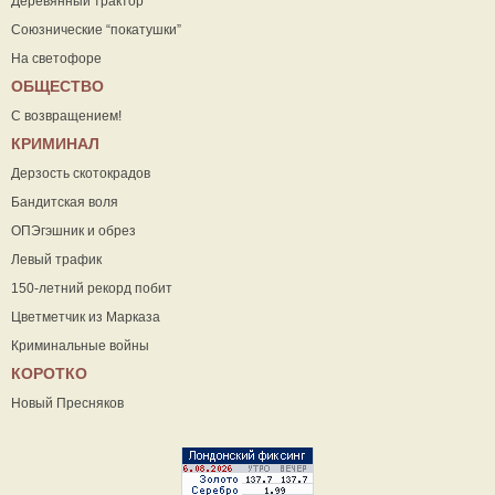
Деревянный трактор
Союзнические “покатушки”
На светофоре
ОБЩЕСТВО
С возвращением!
КРИМИНАЛ
Дерзость скотокрадов
Бандитская воля
ОПЭгэшник и обрез
Левый трафик
150-летний рекорд побит
Цветметчик из Марказа
Криминальные войны
КОРОТКО
Новый Пресняков