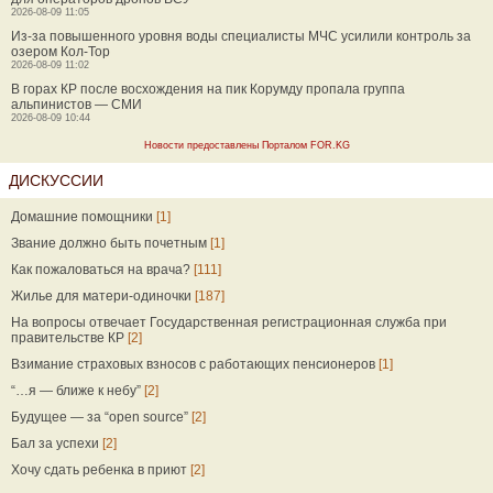
2026-08-09 11:05
Из-за повышенного уровня воды специалисты МЧС усилили контроль за
озером Кол-Тор
2026-08-09 11:02
В горах КР после восхождения на пик Корумду пропала группа
альпинистов — СМИ
2026-08-09 10:44
Новости предоставлены Порталом FOR.KG
ДИСКУССИИ
Домашние помощники
[1]
Звание должно быть почетным
[1]
Как пожаловаться на врача?
[111]
Жилье для матери-одиночки
[187]
На вопросы отвечает Государственная регистрационная служба при
правительстве КР
[2]
Взимание страховых взносов с работающих пенсионеров
[1]
“…я — ближе к небу”
[2]
Будущее — за “open source”
[2]
Бал за успехи
[2]
Хочу сдать ребенка в приют
[2]