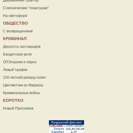
Деревянный трактор
Союзнические “покатушки”
На светофоре
ОБЩЕСТВО
С возвращением!
КРИМИНАЛ
Дерзость скотокрадов
Бандитская воля
ОПЭгэшник и обрез
Левый трафик
150-летний рекорд побит
Цветметчик из Марказа
Криминальные войны
КОРОТКО
Новый Пресняков