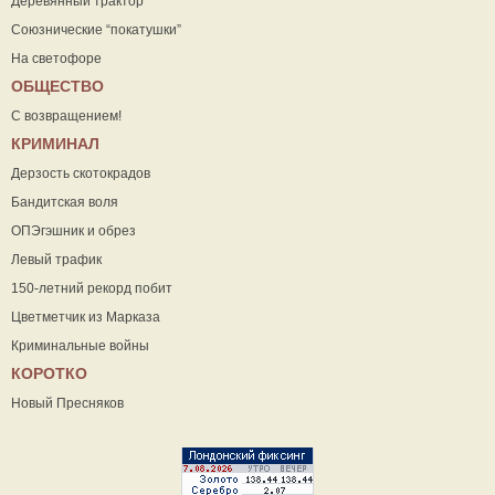
Деревянный трактор
Союзнические “покатушки”
На светофоре
ОБЩЕСТВО
С возвращением!
КРИМИНАЛ
Дерзость скотокрадов
Бандитская воля
ОПЭгэшник и обрез
Левый трафик
150-летний рекорд побит
Цветметчик из Марказа
Криминальные войны
КОРОТКО
Новый Пресняков