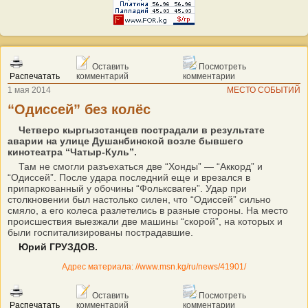
Оставить
Посмотреть
Распечатать
комментарий
комментарии
1 мая 2014
МЕСТО СОБЫТИЙ
“Одиссей” без колёс
Четверо кыргызстанцев пострадали в результате
аварии на улице Душанбинской возле бывшего
кинотеатра “Чатыр-Куль”.
Там не смогли разъехаться две “Хонды” — “Аккорд” и
“Одиссей”. После удара последний еще и врезался в
припаркованный у обочины “Фольксваген”. Удар при
столкновении был настолько силен, что “Одиссей” сильно
смяло, а его колеса разлетелись в разные стороны. На место
происшествия выезжали две машины “скорой”, на которых и
были госпитализированы пострадавшие.
Юрий ГРУЗДОВ.
Адрес материала: //www.msn.kg/ru/news/41901/
Оставить
Посмотреть
Распечатать
комментарий
комментарии