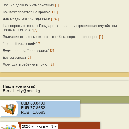
Звание должно быть почетным
[1]
Как пожаловаться на врача?
[111]
Жилье для матери-одиночки
[187]
На вопросы отвечает Государственная регистрационная служба при
правительстве КР
[2]
Взимание страховых взносов с работающих пенсионеров
[1]
“…я — ближе к небу”
[2]
Будущее — за “open source”
[2]
Бал за успехи
[2]
Хочу сдать ребенка в приют
[2]
Наши контакты:
E-mail: city@msn.kg
USD
69.8499
EUR
77.8652
RUB
1.0683