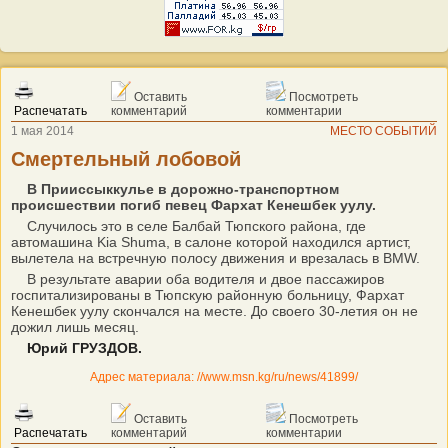
Оставить
Посмотреть
Распечатать
комментарий
комментарии
1 мая 2014
МЕСТО СОБЫТИЙ
Смертельный лобовой
В Прииссыккулье в дорожно-транспортном
происшествии погиб певец Фархат Кенешбек уулу.
Случилось это в селе Балбай Тюпского района, где
автомашина Kia Shuma, в салоне которой находился артист,
вылетела на встречную полосу движения и врезалась в BMW.
В результате аварии оба водителя и двое пассажиров
госпитализированы в Тюпскую районную больницу, Фархат
Кенешбек уулу скончался на месте. До своего 30-летия он не
дожил лишь месяц.
Юрий ГРУЗДОВ.
Адрес материала: //www.msn.kg/ru/news/41899/
Оставить
Посмотреть
Распечатать
комментарий
комментарии