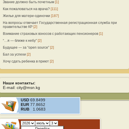
Звание должно быть почетным
[1]
Как пожаловаться на врача?
[111]
Жилье для матери-одиночки
[187]
На вопросы отвечает Государственная регистрационная служба при
правительстве КР
[2]
Взимание страховых взносов с работающих пенсионеров
[1]
“…я — ближе к небу”
[2]
Будущее — за “open source”
[2]
Бал за успехи
[2]
Хочу сдать ребенка в приют
[2]
Наши контакты:
E-mail: city@msn.kg
USD
69.8499
EUR
77.8652
RUB
1.0683