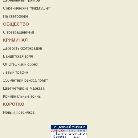
Деревянный трактор
Союзнические “покатушки”
На светофоре
ОБЩЕСТВО
С возвращением!
КРИМИНАЛ
Дерзость скотокрадов
Бандитская воля
ОПЭгэшник и обрез
Левый трафик
150-летний рекорд побит
Цветметчик из Марказа
Криминальные войны
КОРОТКО
Новый Пресняков