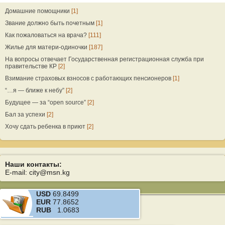
Домашние помощники
[1]
Звание должно быть почетным
[1]
Как пожаловаться на врача?
[111]
Жилье для матери-одиночки
[187]
На вопросы отвечает Государственная регистрационная служба при
правительстве КР
[2]
Взимание страховых взносов с работающих пенсионеров
[1]
“…я — ближе к небу”
[2]
Будущее — за “open source”
[2]
Бал за успехи
[2]
Хочу сдать ребенка в приют
[2]
Наши контакты:
E-mail: city@msn.kg
USD
69.8499
EUR
77.8652
RUB
1.0683