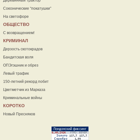
Деревянный трактор
Союзнические “покатушки”
На светофоре
ОБЩЕСТВО
С возвращением!
КРИМИНАЛ
Дерзость скотокрадов
Бандитская воля
ОПЭгэшник и обрез
Левый трафик
150-летний рекорд побит
Цветметчик из Марказа
Криминальные войны
КОРОТКО
Новый Пресняков