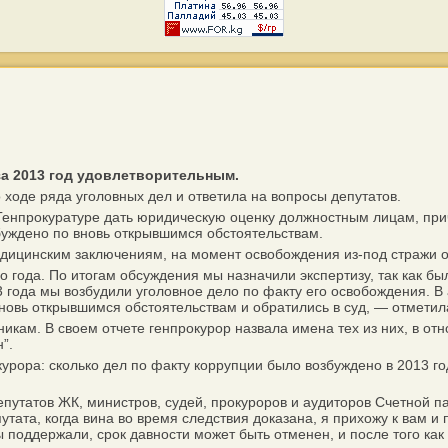
за 2013 год удовлетворительным.
оде ряда уголовных дел и ответила на вопросы депутатов.
Генпрокуратуре дать юридическую оценку должностным лицам, при
збуждено по вновь открывшимся обстоятельствам.
дицинским заключениям, на момент освобождения из-под стражи о
года. По итогам обсуждения мы назначили экспертизу, так как б
3 года мы возбудили уголовное дело по факту его освобождения. В
вновь открывшимся обстоятельствам и обратились в суд, — отметил
кам. В своем отчете генпрокурор назвала имена тех из них, в от
”.
ра: сколько дел по факту коррупции было возбуждено в 2013 год
татов ЖК, министров, судей, прокуроров и аудиторов Счетной пал
тата, когда вина во время следствия доказана, я прихожу к вам и 
ы поддержали, срок давности может быть отменен, и после того ка