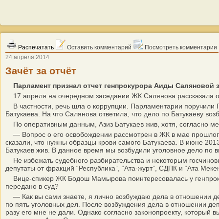
Распечатать
Оставить комментарий
Посмотреть комментарии
24 апреля 2014
Зачёт за отчёт
Парламент признал отчет генпрокурора Аиды Саляновой 
17 апреля на очередном заседании ЖК Салянова рассказала о х
В частности, речь шла о коррупции. Парламентарии поручили 
Батукаева. На что Салянова ответила, что дело по Батукаеву во
По оперативным данным, Азиз Батукаев жив, хотя, согласно ме
— Вопрос о его освобождении рассмотрен в ЖК в мае прошлого 
сказали, что нужны образцы крови самого Батукаева. В июне 201
Батукаев жив. В данное время мы возбудили уголовное дело по 
Не избежать судебного разбирательства и некоторым госчиновни
депутаты от фракций “Республика”, “Ата-журт”, СДПК и “Ата Мекен
Вице-спикер ЖК Бодош Мамырова поинтересовалась у генпрокуро
передано в суд?
— Как вы сами знаете, я лично возбуждаю дела в отношении депу
по пять уголовных дел. После возбуждения дела в отношении депу
разу его мне не дали. Однако согласно законопроекту, который в