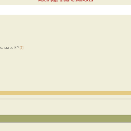
Новости предоставлены Порталом FOR.KG
тельстве КР
[2]