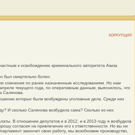
КОРРУПЦИЯ
частным к освобождению криминального авторитета Азиза
н был смертельно болен.
ыли сомнения по ранее назначенным исследованиям. Но нам
 апреле текущего года, по оперативным данным, выяснилось, что
а Салянова.
ношении которых были возбуждены уголовные дела. Среди них
у? И сколько Салянова возбудила сама? Сколько из них
аты. В отношении депутатов и в 2012, и в 2013 году я возбудила
прошу согласия на привлечение его к ответственности. Но вы ни
к парламент закончит свою работу, мы возобновим производство,