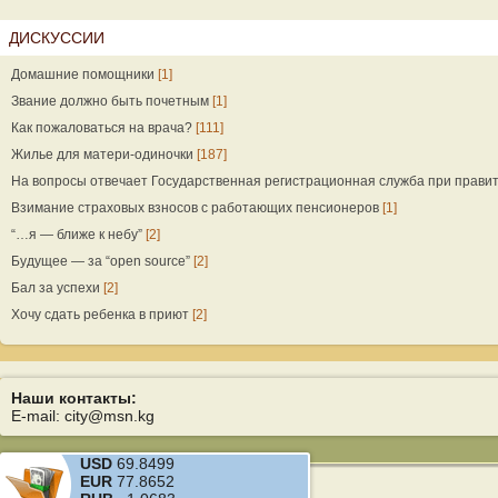
ДИСКУССИИ
Домашние помощники
[1]
Звание должно быть почетным
[1]
Как пожаловаться на врача?
[111]
Жилье для матери-одиночки
[187]
На вопросы отвечает Государственная регистрационная служба при прави
Взимание страховых взносов с работающих пенсионеров
[1]
“…я — ближе к небу”
[2]
Будущее — за “open source”
[2]
Бал за успехи
[2]
Хочу сдать ребенка в приют
[2]
Наши контакты:
E-mail: city@msn.kg
USD
69.8499
EUR
77.8652