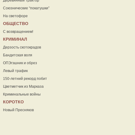
Деревянный трактор
Союзнические “покатушки”
На светофоре
ОБЩЕСТВО
С возвращением!
КРИМИНАЛ
Дерзость скотокрадов
Бандитская воля
ОПЭгэшник и обрез
Левый трафик
150-летний рекорд побит
Цветметчик из Марказа
Криминальные войны
КОРОТКО
Новый Пресняков