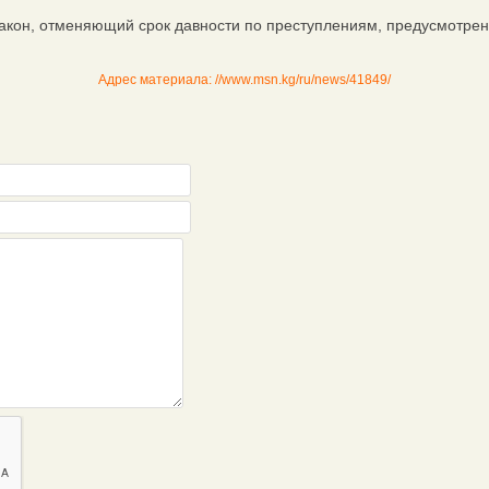
он, отменяющий срок давности по преступлениям, предусмотренн
Адрес материала: //www.msn.kg/ru/news/41849/