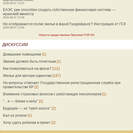
2026-08-07 13:07
ЕАЭС уже способен создать собственную финансовую систему —
иранский министр
2026-08-07 13:06
Не отображается полис жилья в &quot;Түндүк&quot;? Инструкция от ГСК
2026-08-07 13:00
Новости предоставлены Порталом FOR.KG
ДИСКУССИИ
Домашние помощники
[1]
Звание должно быть почетным
[1]
Как пожаловаться на врача?
[111]
Жилье для матери-одиночки
[187]
На вопросы отвечает Государственная регистрационная служба при
правительстве КР
[2]
Взимание страховых взносов с работающих пенсионеров
[1]
“…я — ближе к небу”
[2]
Будущее — за “open source”
[2]
Бал за успехи
[2]
Хочу сдать ребенка в приют
[2]