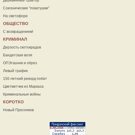
Деревянный трактор
Союзнические “покатушки”
На светофоре
ОБЩЕСТВО
С возвращением!
КРИМИНАЛ
Дерзость скотокрадов
Бандитская воля
ОПЭгэшник и обрез
Левый трафик
150-летний рекорд побит
Цветметчик из Марказа
Криминальные войны
КОРОТКО
Новый Пресняков