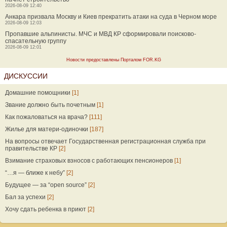
2026-08-09 12:40
Анкара призвала Москву и Киев прекратить атаки на суда в Черном море
2026-08-09 12:03
Пропавшие альпинисты. МЧС и МВД КР сформировали поисково-
спасательную группу
2026-08-09 12:01
Новости предоставлены Порталом FOR.KG
ДИСКУССИИ
Домашние помощники
[1]
Звание должно быть почетным
[1]
Как пожаловаться на врача?
[111]
Жилье для матери-одиночки
[187]
На вопросы отвечает Государственная регистрационная служба при
правительстве КР
[2]
Взимание страховых взносов с работающих пенсионеров
[1]
“…я — ближе к небу”
[2]
Будущее — за “open source”
[2]
Бал за успехи
[2]
Хочу сдать ребенка в приют
[2]