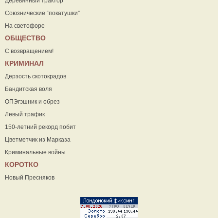
Деревянный трактор
Союзнические “покатушки”
На светофоре
ОБЩЕСТВО
С возвращением!
КРИМИНАЛ
Дерзость скотокрадов
Бандитская воля
ОПЭгэшник и обрез
Левый трафик
150-летний рекорд побит
Цветметчик из Марказа
Криминальные войны
КОРОТКО
Новый Пресняков