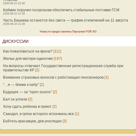
2026-08-10 22:40
Кабмин поручил госорганам обеспечить стабильные поставки ГСМ
2026-08-10 21:56
Часть Бишкека останется без света — график отключений на 11 августа
2026-08-10 21:49
Новости предоставлены Порталом FOR.KG
ДИСКУССИИ
Как пожаловаться на врача?
[111]
Жилье для матери-одиночки
[187]
На вопросы отвечает Государственная регистрационная служба при
правительстве КР
[2]
Взимание страховых взносов с работающих пенсионеров
[1]
“…я — ближе к небу”
[2]
Будущее — за “open source”
[2]
Бал за успехи
[2]
Хочу сдать ребенка в приют
[2]
Скандал, в грязи которого испачканы все
[1]
Бойтесь красавцев, дев уносящих
[3]