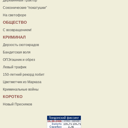
Деревянный трактор
Союзнические “покатушки”
На светофоре
ОБЩЕСТВО
С возвращением!
КРИМИНАЛ
Дерзость скотокрадов
Бандитская воля
ОПЭгэшник и обрез
Левый трафик
150-летний рекорд побит
Цветметчик из Марказа
Криминальные войны
КОРОТКО
Новый Пресняков