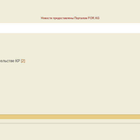
Новости предоставлены Порталом FOR.KG
тельстве КР
[2]