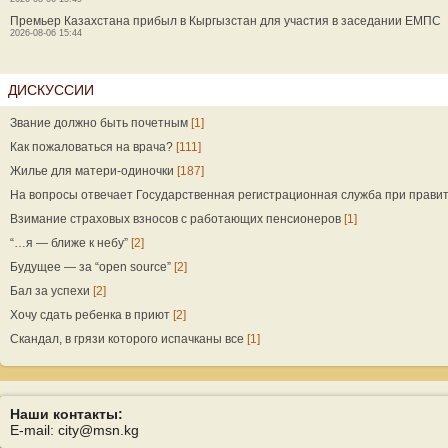
Премьер Казахстана прибыл в Кыргызстан для участия в заседании ЕМПС
2026-08-06 15:44
ДИСКУССИИ
Звание должно быть почетным
[1]
Как пожаловаться на врача?
[111]
Жилье для матери-одиночки
[187]
На вопросы отвечает Государственная регистрационная служба при прави
Взимание страховых взносов с работающих пенсионеров
[1]
“…я — ближе к небу”
[2]
Будущее — за “open source”
[2]
Бал за успехи
[2]
Хочу сдать ребенка в приют
[2]
Скандал, в грязи которого испачканы все
[1]
Наши контакты:
E-mail: city@msn.kg