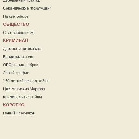
Деревянный трактор
Союзнические “покатушки”
На светофоре
ОБЩЕСТВО
С возвращением!
КРИМИНАЛ
Дерзость скотокрадов
Бандитская воля
ОПЭгэшник и обрез
Левый трафик
150-летний рекорд побит
Цветметчик из Марказа
Криминальные войны
КОРОТКО
Новый Пресняков