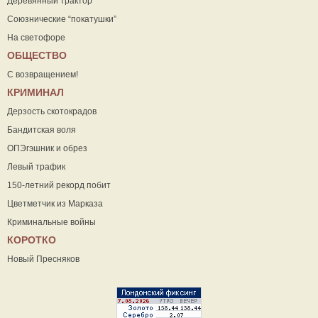
Деревянный трактор
Союзнические “покатушки”
На светофоре
ОБЩЕСТВО
С возвращением!
КРИМИНАЛ
Дерзость скотокрадов
Бандитская воля
ОПЭгэшник и обрез
Левый трафик
150-летний рекорд побит
Цветметчик из Марказа
Криминальные войны
КОРОТКО
Новый Пресняков