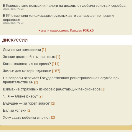
В Кыргызстане повысили налоги на доходы от добычи золота и серебра
2026-08-07 22:48
В КР отменили конфискацию грузовых авто за нарушение правил
перевозок
2026-08-07 22:45
Новости предоставлены Порталом FOR.KG
ДИСКУССИИ
Домашние помощники
[1]
Звание должно быть почетным
[1]
Как пожаловаться на врача?
[111]
Жилье для матери-одиночки
[187]
На вопросы отвечает Государственная регистрационная служба при
правительстве КР
[2]
Взимание страховых взносов с работающих пенсионеров
[1]
“…я — ближе к небу”
[2]
Будущее — за “open source”
[2]
Бал за успехи
[2]
Хочу сдать ребенка в приют
[2]