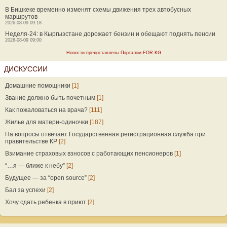
В Бишкеке временно изменят схемы движения трех автобусных
маршрутов
2026-08-09 09:18
Неделя-24: в Кыргызстане дорожает бензин и обещают поднять пенсии
2026-08-09 09:00
Новости предоставлены Порталом FOR.KG
ДИСКУССИИ
Домашние помощники
[1]
Звание должно быть почетным
[1]
Как пожаловаться на врача?
[111]
Жилье для матери-одиночки
[187]
На вопросы отвечает Государственная регистрационная служба при
правительстве КР
[2]
Взимание страховых взносов с работающих пенсионеров
[1]
“…я — ближе к небу”
[2]
Будущее — за “open source”
[2]
Бал за успехи
[2]
Хочу сдать ребенка в приют
[2]