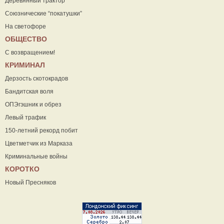
Деревянный трактор
Союзнические “покатушки”
На светофоре
ОБЩЕСТВО
С возвращением!
КРИМИНАЛ
Дерзость скотокрадов
Бандитская воля
ОПЭгэшник и обрез
Левый трафик
150-летний рекорд побит
Цветметчик из Марказа
Криминальные войны
КОРОТКО
Новый Пресняков